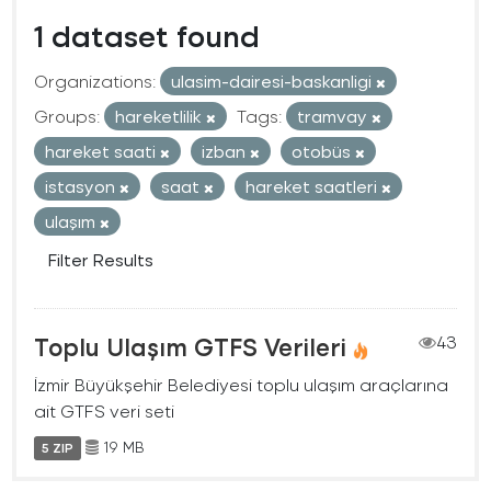
1 dataset found
Organizations:
ulasim-dairesi-baskanligi
Groups:
hareketlilik
Tags:
tramvay
hareket saati
izban
otobüs
istasyon
saat
hareket saatleri
ulaşım
Filter Results
Toplu Ulaşım GTFS Verileri
43
İzmir Büyükşehir Belediyesi toplu ulaşım araçlarına
ait GTFS veri seti
19 MB
5 ZIP