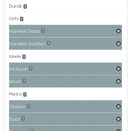
Durak
1
Gtfs
1
Hareket Saati
1
Hareket Saatleri
1
Iskele
1
Istasyon
1
Izban
1
Metro
1
Otobüs
1
Saat
1