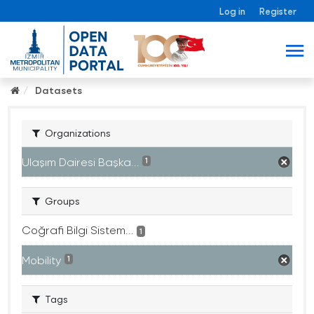
Log in
Register
Datasets
Organizations
Ulaşım Dairesi Başka...
1
Groups
Coğrafi Bilgi Sistem...
1
Mobility
1
Tags