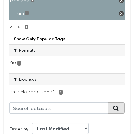
Tramvay
1
Ulaşım
1
Vapur
1
Show Only Popular Tags
Formats
Zip
1
Licenses
Izmir Metropolitan M...
1
Order by