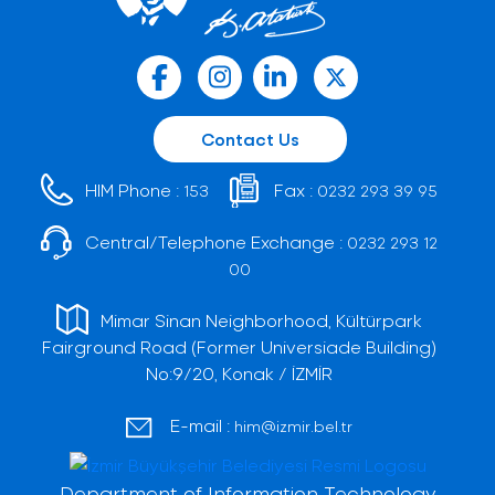
Contact Us
HIM Phone :
Fax :
153
0232 293 39 95
Central/Telephone Exchange :
0232 293 12
00
Mimar Sinan Neighborhood, Kültürpark
Fairground Road (Former Universiade Building)
No:9/20, Konak / İZMİR
E-mail :
him@izmir.bel.tr
Department of Information Technology