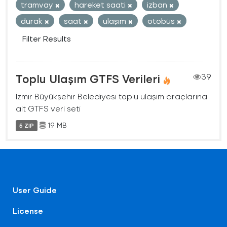
tramvay
hareket saati
izban
durak
saat
ulaşım
otobüs
Filter Results
Toplu Ulaşım GTFS Verileri
39
İzmir Büyükşehir Belediyesi toplu ulaşım araçlarına
ait GTFS veri seti
19 MB
5 ZIP
User Guide
License