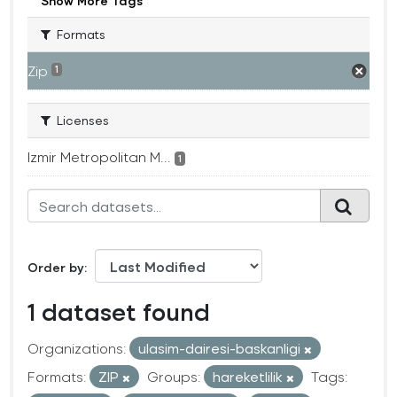
Show More Tags
Formats
Zip
1
Licenses
Izmir Metropolitan M...
1
Order by
1 dataset found
Organizations:
ulasim-dairesi-baskanligi
Formats:
ZIP
Groups:
hareketlilik
Tags: