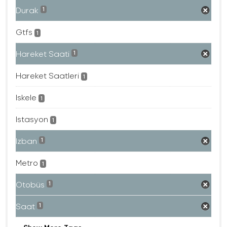
Durak
1
Gtfs
1
Hareket Saati
1
Hareket Saatleri
1
Iskele
1
Istasyon
1
Izban
1
Metro
1
Otobüs
1
Saat
1