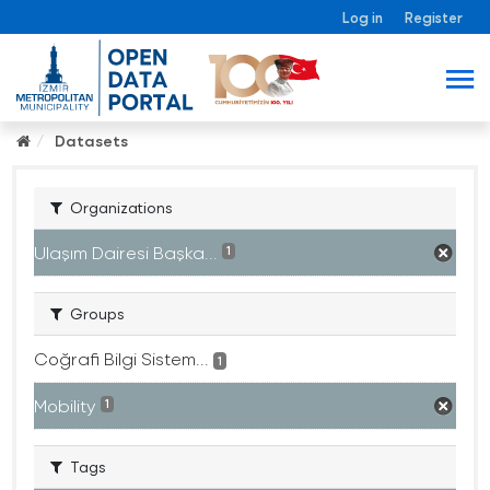
Log in
Register
Datasets
Organizations
Ulaşım Dairesi Başka...
1
Groups
Coğrafi Bilgi Sistem...
1
Mobility
1
Tags