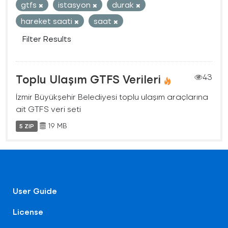
gtfs
istasyon
durak
hareket saati
saat
Filter Results
Toplu Ulaşım GTFS Verileri
43
İzmir Büyükşehir Belediyesi toplu ulaşım araçlarına
ait GTFS veri seti
19 MB
5 ZIP
User Guide
License