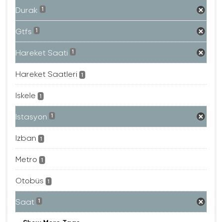
Durak
1
Gtfs
1
Hareket Saati
1
Hareket Saatleri
1
Iskele
1
Istasyon
1
Izban
1
Metro
1
Otobüs
1
Saat
1