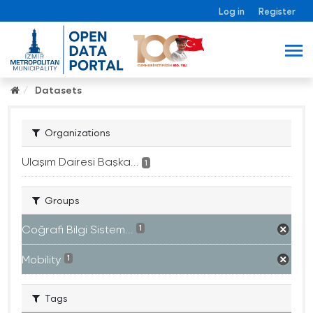
Log in
Register
Datasets
Organizations
Ulaşım Dairesi Başka...
1
Groups
Coğrafi Bilgi Sistem...
1
Mobility
1
Tags