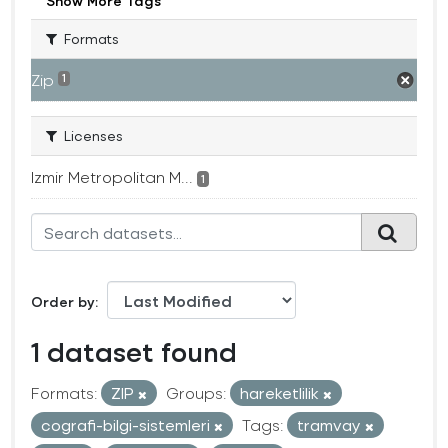
Show More Tags
Formats
Zip
1
Licenses
Izmir Metropolitan M...
1
Order by
1 dataset found
Formats:
ZIP
Groups:
hareketlilik
cografi-bilgi-sistemleri
Tags:
tramvay