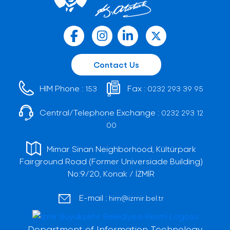
Contact Us
HIM Phone :
Fax :
153
0232 293 39 95
Central/Telephone Exchange :
0232 293 12
00
Mimar Sinan Neighborhood, Kültürpark
Fairground Road (Former Universiade Building)
No:9/20, Konak / İZMİR
E-mail :
him@izmir.bel.tr
Department of Information Technology