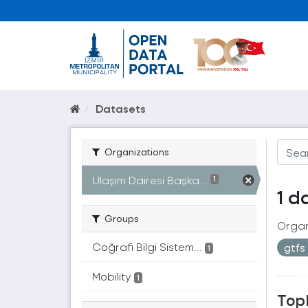
Datasets
Organizations
Ulaşım Dairesi Başka...
1
1 d
Groups
Organ
Coğrafi Bilgi Sistem...
gtfs
1
Mobility
1
Topl