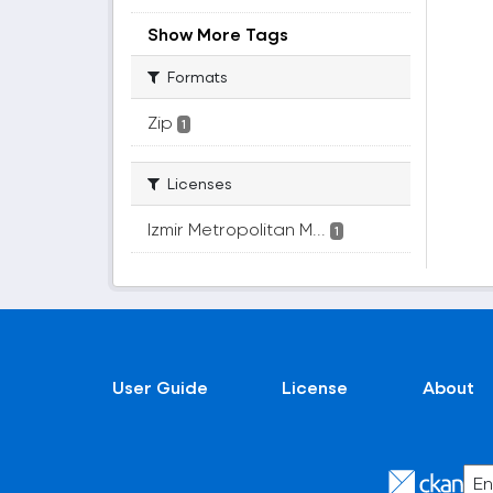
Show More Tags
Formats
Zip
1
Licenses
Izmir Metropolitan M...
1
User Guide
License
About