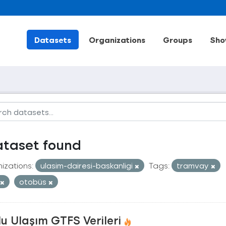
Datasets
Organizations
Groups
Sho
ataset found
izations:
ulasim-dairesi-baskanligi
Tags:
tramvay
otobüs
u Ulaşım GTFS Verileri