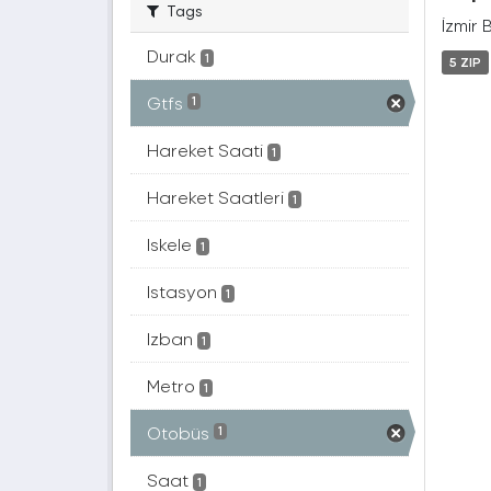
Tags
İzmir 
Durak
1
5 ZIP
Gtfs
1
Hareket Saati
1
Hareket Saatleri
1
Iskele
1
Istasyon
1
Izban
1
Metro
1
Otobüs
1
Saat
1