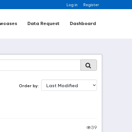
Log in
Register
wcases
Data Request
Dashboard
Order by
39