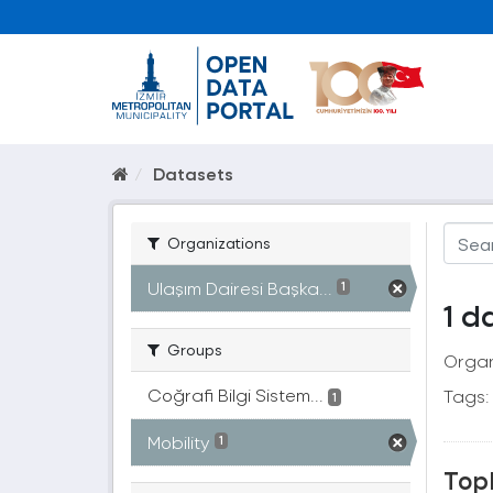
Datasets
Organizations
Ulaşım Dairesi Başka...
1
1 d
Groups
Organ
Coğrafi Bilgi Sistem...
Tags:
1
Mobility
1
Topl