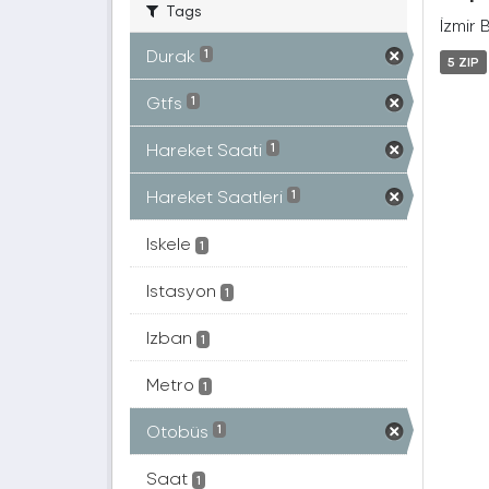
Tags
İzmir 
Durak
1
5 ZIP
Gtfs
1
Hareket Saati
1
Hareket Saatleri
1
Iskele
1
Istasyon
1
Izban
1
Metro
1
Otobüs
1
Saat
1