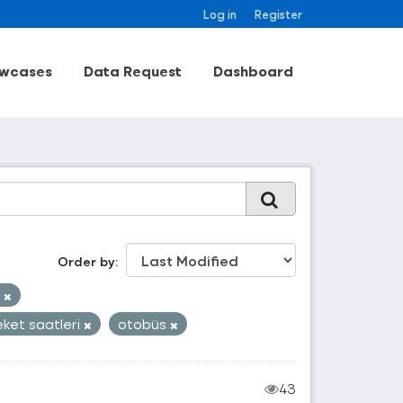
Log in
Register
wcases
Data Request
Dashboard
Order by
k
ket saatleri
otobüs
43