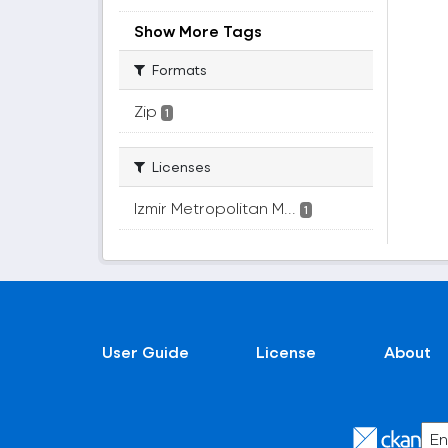
Show More Tags
Formats
Zip
1
Licenses
Izmir Metropolitan M...
1
User Guide
License
About