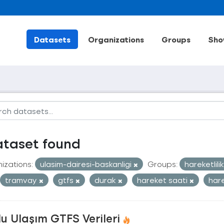
Datasets
Organizations
Groups
Sho
ataset found
izations:
ulasim-dairesi-baskanligi
Groups:
hareketlili
tramvay
gtfs
durak
hareket saati
hare
u Ulaşım GTFS Verileri