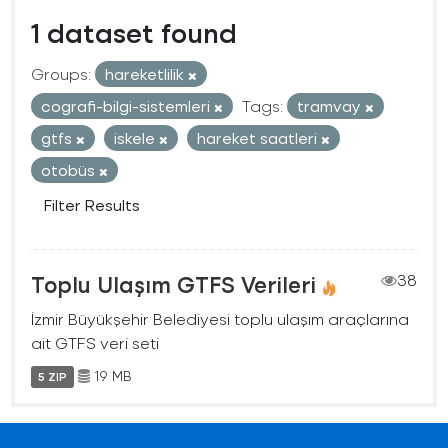
1 dataset found
Groups:
hareketlilik
cografi-bilgi-sistemleri
Tags:
tramvay
gtfs
iskele
hareket saatleri
otobüs
Filter Results
Toplu Ulaşım GTFS Verileri
38
İzmir Büyükşehir Belediyesi toplu ulaşım araçlarına
ait GTFS veri seti
19 MB
5 ZIP