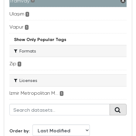
Tramvay
1
Ulaşım
1
Vapur
1
Show Only Popular Tags
Formats
Zip
1
Licenses
Izmir Metropolitan M...
1
Order by