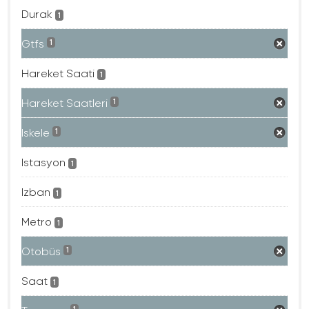
Durak
1
Gtfs
1
Hareket Saati
1
Hareket Saatleri
1
Iskele
1
Istasyon
1
Izban
1
Metro
1
Otobüs
1
Saat
1