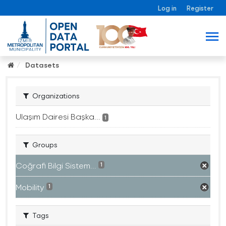
Log in
Register
Datasets
Organizations
Ulaşım Dairesi Başka...
1
Groups
Coğrafi Bilgi Sistem...
1
Mobility
1
Tags