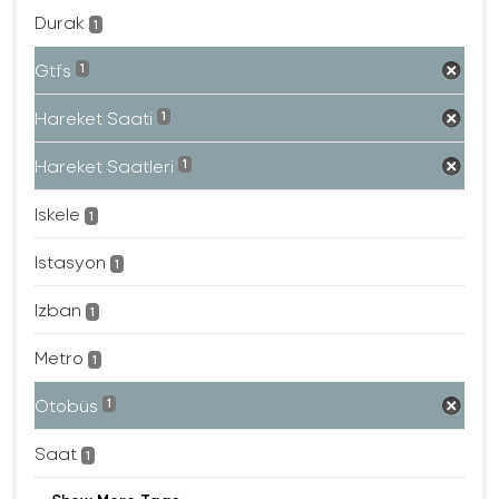
Durak
1
Gtfs
1
Hareket Saati
1
Hareket Saatleri
1
Iskele
1
Istasyon
1
Izban
1
Metro
1
Otobüs
1
Saat
1