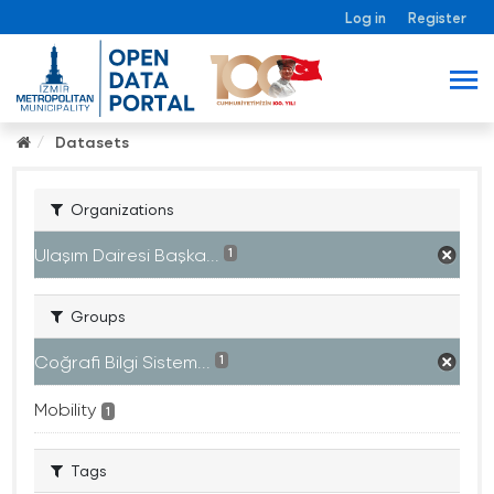
Log in
Register
Datasets
Organizations
Ulaşım Dairesi Başka...
1
Groups
Coğrafi Bilgi Sistem...
1
Mobility
1
Tags