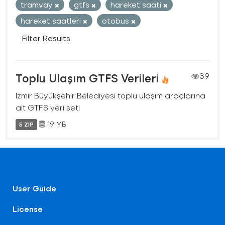
tramvay
gtfs
hareket saati
hareket saatleri
otobüs
Filter Results
Toplu Ulaşım GTFS Verileri
39
İzmir Büyükşehir Belediyesi toplu ulaşım araçlarına
ait GTFS veri seti
19 MB
5 ZIP
User Guide
License