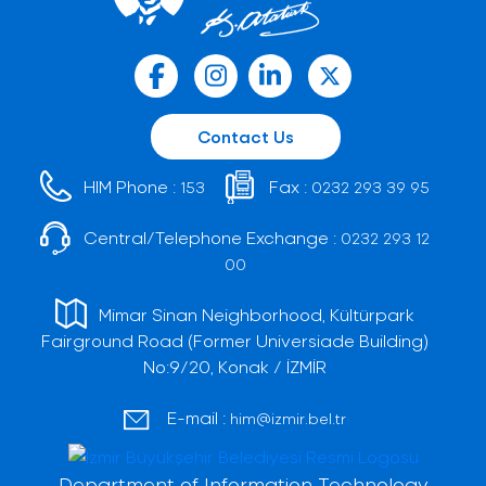
Contact Us
HIM Phone :
Fax :
153
0232 293 39 95
Central/Telephone Exchange :
0232 293 12
00
Mimar Sinan Neighborhood, Kültürpark
Fairground Road (Former Universiade Building)
No:9/20, Konak / İZMİR
E-mail :
him@izmir.bel.tr
Department of Information Technology