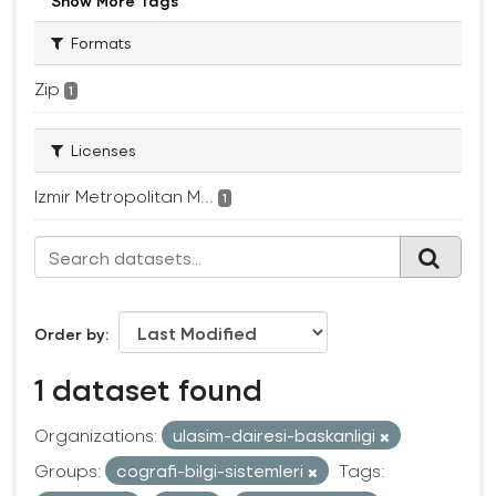
Show More Tags
Formats
Zip
1
Licenses
Izmir Metropolitan M...
1
Order by
1 dataset found
Organizations:
ulasim-dairesi-baskanligi
Groups:
cografi-bilgi-sistemleri
Tags: