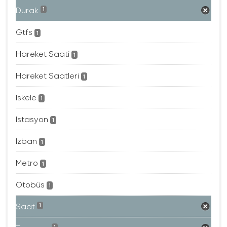
Durak
1
Gtfs
1
Hareket Saati
1
Hareket Saatleri
1
Iskele
1
Istasyon
1
Izban
1
Metro
1
Otobüs
1
Saat
1