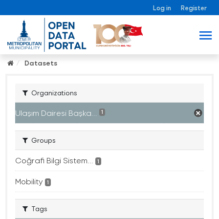
Log in
Register
Datasets
Organizations
Ulaşım Dairesi Başka...
1
Groups
Coğrafi Bilgi Sistem...
1
Mobility
1
Tags