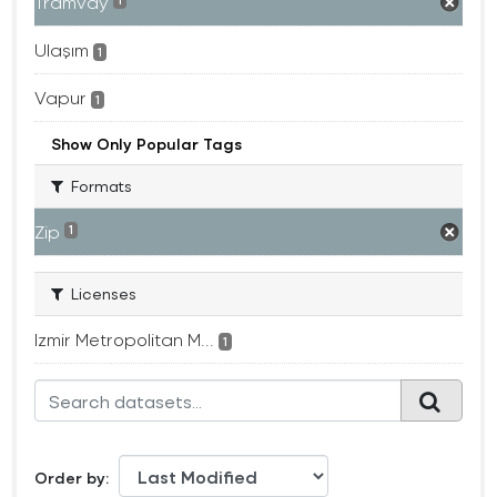
Tramvay
1
Ulaşım
1
Vapur
1
Show Only Popular Tags
Formats
Zip
1
Licenses
Izmir Metropolitan M...
1
Order by