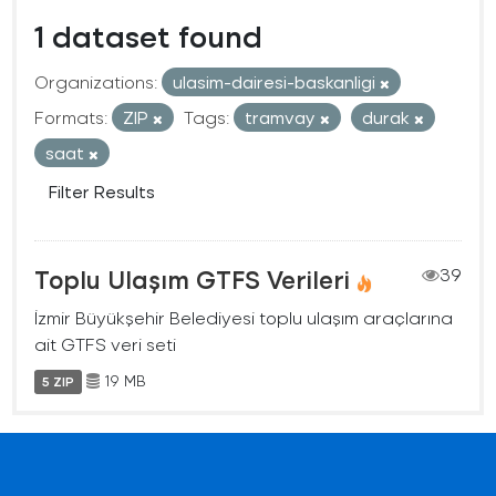
1 dataset found
Organizations:
ulasim-dairesi-baskanligi
Formats:
ZIP
Tags:
tramvay
durak
saat
Filter Results
Toplu Ulaşım GTFS Verileri
39
İzmir Büyükşehir Belediyesi toplu ulaşım araçlarına
ait GTFS veri seti
19 MB
5 ZIP