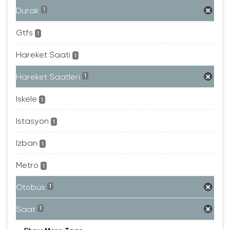
Durak
1
Gtfs
1
Hareket Saati
1
Hareket Saatleri
1
Iskele
1
Istasyon
1
Izban
1
Metro
1
Otobüs
1
Saat
1