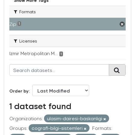
Show More Tags
Formats
Zip
1
Licenses
Izmir Metropolitan M...
1
Order by
1 dataset found
Organizations:
ulasim-dairesi-baskanligi
Groups:
cografi-bilgi-sistemleri
Formats: