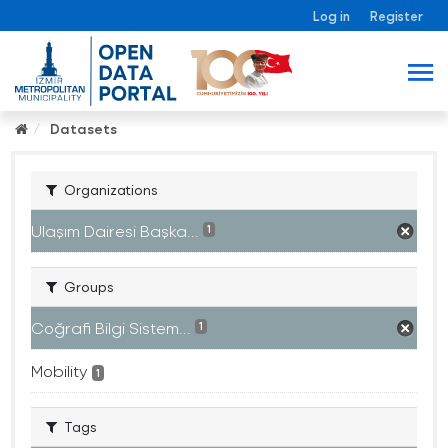
Log in
Register
Datasets
Organizations
Ulaşım Dairesi Başka...
1
Groups
Coğrafi Bilgi Sistem...
1
Mobility
1
Tags