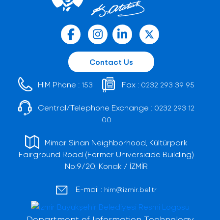
Contact Us
HIM Phone :
Fax :
153
0232 293 39 95
Central/Telephone Exchange :
0232 293 12
00
Mimar Sinan Neighborhood, Kültürpark
Fairground Road (Former Universiade Building)
No:9/20, Konak / İZMİR
E-mail :
him@izmir.bel.tr
Department of Information Technology