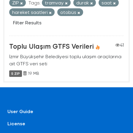
ZIP
Tags:
tramvay
durak
saat
hareket saatleri
otobüs
Filter Results
Toplu Ulaşım GTFS Verileri
41
İzmir Büyükşehir Belediyesi toplu ulaşım araçlarına
ait GTFS veri seti
19 MB
5 ZIP
User Guide
License