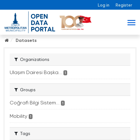
Log in
Register
Datasets
Organizations
Ulaşım Dairesi Başka...
1
Groups
Coğrafi Bilgi Sistem...
1
Mobility
1
Tags