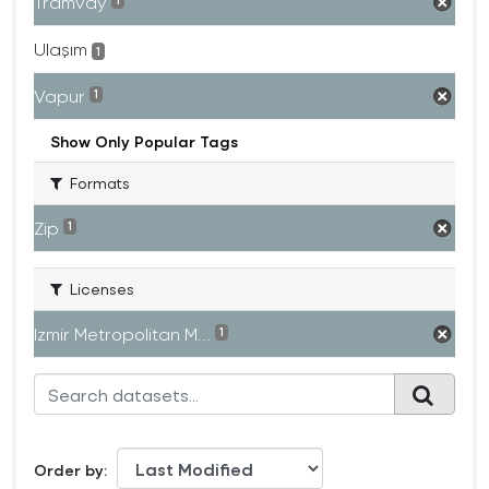
Tramvay
1
Ulaşım
1
Vapur
1
Show Only Popular Tags
Formats
Zip
1
Licenses
Izmir Metropolitan M...
1
Order by