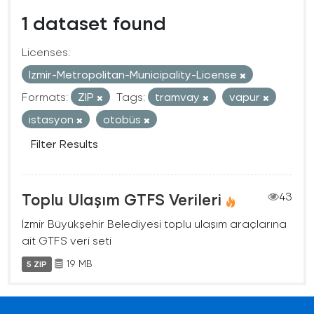
1 dataset found
Licenses:
Izmir-Metropolitan-Municipality-License
Formats:
ZIP
Tags:
tramvay
vapur
istasyon
otobüs
Filter Results
Toplu Ulaşım GTFS Verileri
43
İzmir Büyükşehir Belediyesi toplu ulaşım araçlarına
ait GTFS veri seti
19 MB
5 ZIP