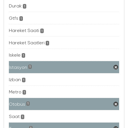
Durak
1
Gtfs
1
Hareket Saati
1
Hareket Saatleri
1
Iskele
1
Istasyon
1
Izban
1
Metro
1
Otobüs
1
Saat
1