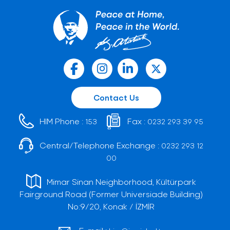
Contact Us
HIM Phone :
Fax :
153
0232 293 39 95
Central/Telephone Exchange :
0232 293 12
00
Mimar Sinan Neighborhood, Kültürpark
Fairground Road (Former Universiade Building)
No:9/20, Konak / İZMİR