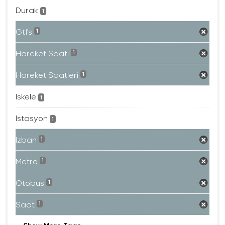
Durak
1
Gtfs
1
Hareket Saati
1
Hareket Saatleri
1
Iskele
1
Istasyon
1
Izban
1
Metro
1
Otobüs
1
Saat
1