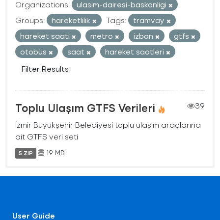
Organizations:
ulasim-dairesi-baskanligi
Groups:
hareketlilik
Tags:
tramvay
hareket saati
metro
izban
gtfs
otobüs
saat
hareket saatleri
Filter Results
Toplu Ulaşım GTFS Verileri
39
İzmir Büyükşehir Belediyesi toplu ulaşım araçlarına
ait GTFS veri seti
19 MB
5 ZIP
User Guide