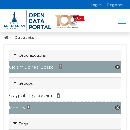
Log in
Register
Datasets
Organizations
Ulaşım Dairesi Başka...
1
Groups
Coğrafi Bilgi Sistem...
1
Mobility
1
Tags