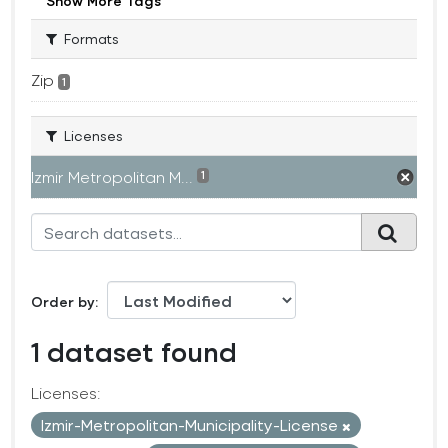
Show More Tags
Formats
Zip
1
Licenses
Izmir Metropolitan M...
1
Order by
1 dataset found
Licenses:
Izmir-Metropolitan-Municipality-License