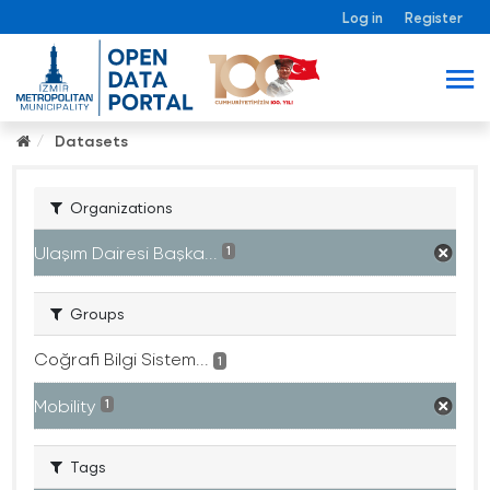
Log in
Register
Datasets
Organizations
Ulaşım Dairesi Başka...
1
Groups
Coğrafi Bilgi Sistem...
1
Mobility
1
Tags