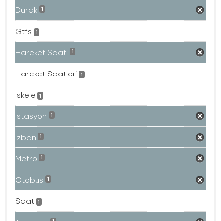
Durak
1
Gtfs
1
Hareket Saati
1
Hareket Saatleri
1
Iskele
1
Istasyon
1
Izban
1
Metro
1
Otobüs
1
Saat
1