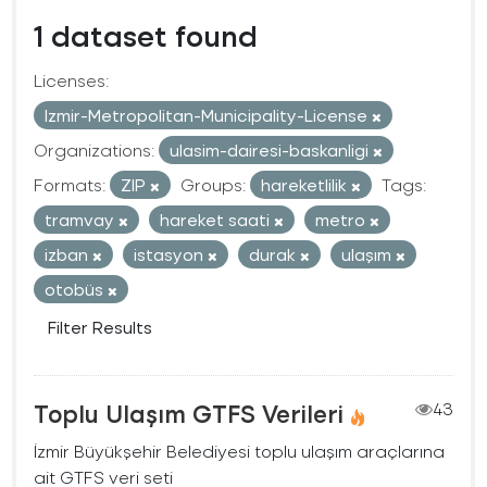
1 dataset found
Licenses:
Izmir-Metropolitan-Municipality-License
Organizations:
ulasim-dairesi-baskanligi
Formats:
ZIP
Groups:
hareketlilik
Tags:
tramvay
hareket saati
metro
izban
istasyon
durak
ulaşım
otobüs
Filter Results
Toplu Ulaşım GTFS Verileri
43
İzmir Büyükşehir Belediyesi toplu ulaşım araçlarına
ait GTFS veri seti