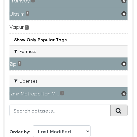
Tramvay
1
Ulaşım
1
Vapur
1
Show Only Popular Tags
Formats
Zip
1
Licenses
Izmir Metropolitan M...
1
Order by