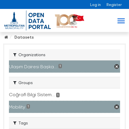
Log in
Register
Datasets
Organizations
Ulaşım Dairesi Başka...
1
Groups
Coğrafi Bilgi Sistem...
1
Mobility
1
Tags