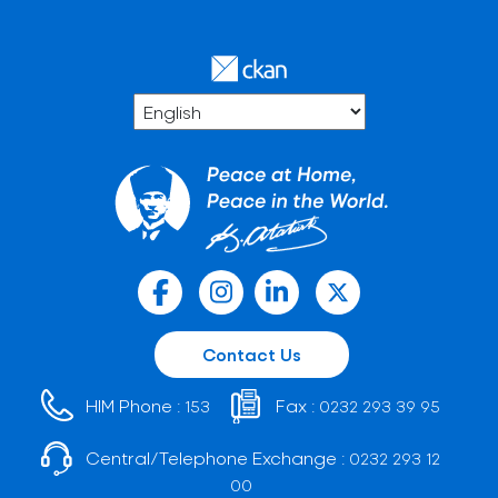
Contact Us
HIM Phone :
Fax :
153
0232 293 39 95
Central/Telephone Exchange :
0232 293 12
00