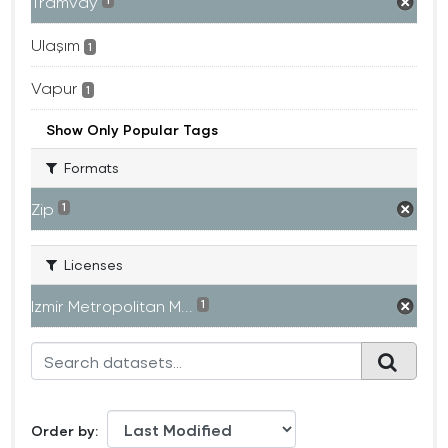
Tramvay
1
Ulaşım
1
Vapur
1
Show Only Popular Tags
Formats
Zip
1
Licenses
Izmir Metropolitan M...
1
Order by