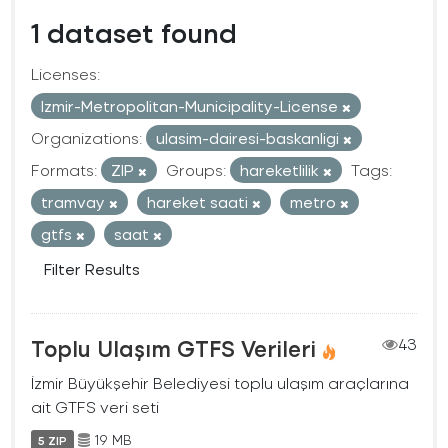
1 dataset found
Licenses:
Izmir-Metropolitan-Municipality-License
Organizations:
ulasim-dairesi-baskanligi
Formats:
ZIP
Groups:
hareketlilik
Tags:
tramvay
hareket saati
metro
gtfs
saat
Filter Results
Toplu Ulaşım GTFS Verileri
43
İzmir Büyükşehir Belediyesi toplu ulaşım araçlarına
ait GTFS veri seti
19 MB
5 ZIP