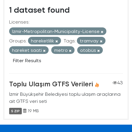
1 dataset found
Licenses:
Izmir-Metropolitan-Municipality-License
Groups:
hareketlilik
Tags:
tramvay
hareket saati
metro
otobüs
Filter Results
Toplu Ulaşım GTFS Verileri
43
İzmir Büyükşehir Belediyesi toplu ulaşım araçlarına
ait GTFS veri seti
19 MB
5 ZIP