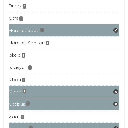
Durak
1
Gtfs
1
Hareket Saati
1
Hareket Saatleri
1
Iskele
1
Istasyon
1
Izban
1
Metro
1
Otobüs
1
Saat
1