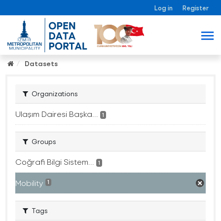
Log in
Register
Datasets
Organizations
Ulaşım Dairesi Başka...
1
Groups
Coğrafi Bilgi Sistem...
1
Mobility
1
Tags