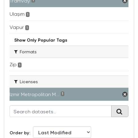
Tramvay
1
Ulaşım
1
Vapur
1
Show Only Popular Tags
Formats
Zip
1
Licenses
Izmir Metropolitan M...
1
Order by