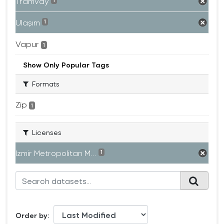
Tramvay
1
Ulaşım
1
Vapur
1
Show Only Popular Tags
Formats
Zip
1
Licenses
Izmir Metropolitan M...
1
Order by