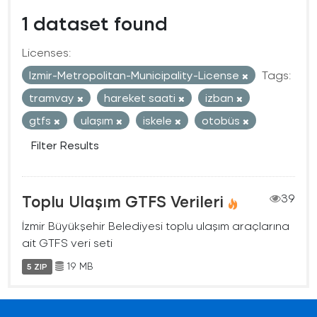
1 dataset found
Licenses:
Izmir-Metropolitan-Municipality-License
Tags:
tramvay
hareket saati
izban
gtfs
ulaşım
iskele
otobüs
Filter Results
Toplu Ulaşım GTFS Verileri
39
İzmir Büyükşehir Belediyesi toplu ulaşım araçlarına
ait GTFS veri seti
19 MB
5 ZIP