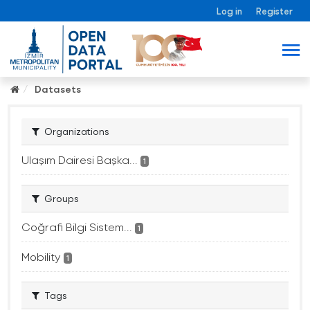
Log in
Register
Datasets
Organizations
Ulaşım Dairesi Başka...
1
Groups
Coğrafi Bilgi Sistem...
1
Mobility
1
Tags