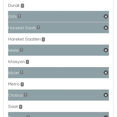
Durak
1
Gtfs
1
Hareket Saati
1
Hareket Saatleri
1
Iskele
1
Istasyon
1
Izban
1
Metro
1
Otobüs
1
Saat
1