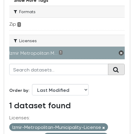
Show More Tags
Formats
Zip
1
Licenses
Izmir Metropolitan M...
1
Order by
1 dataset found
Licenses:
Izmir-Metropolitan-Municipality-License