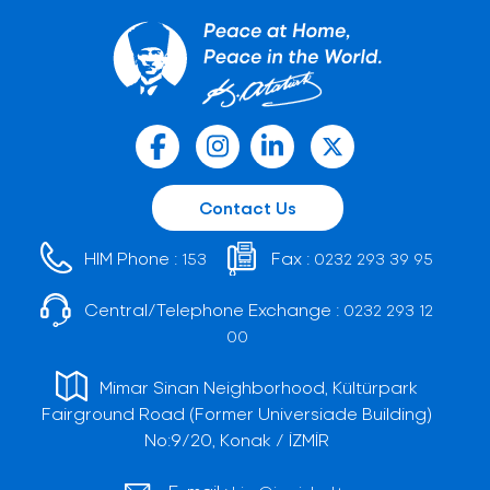
Contact Us
HIM Phone :
Fax :
153
0232 293 39 95
Central/Telephone Exchange :
0232 293 12
00
Mimar Sinan Neighborhood, Kültürpark
Fairground Road (Former Universiade Building)
No:9/20, Konak / İZMİR