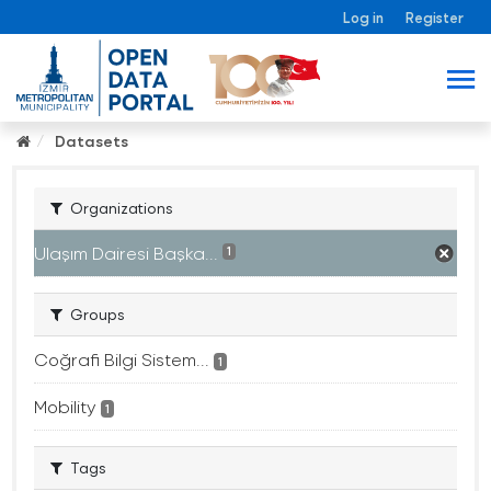
Log in
Register
Datasets
Organizations
Ulaşım Dairesi Başka...
1
Groups
Coğrafi Bilgi Sistem...
1
Mobility
1
Tags