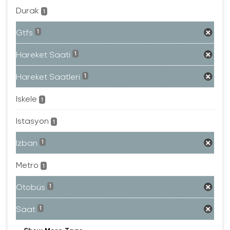
Durak
1
Gtfs
1
Hareket Saati
1
Hareket Saatleri
1
Iskele
1
Istasyon
1
Izban
1
Metro
1
Otobüs
1
Saat
1