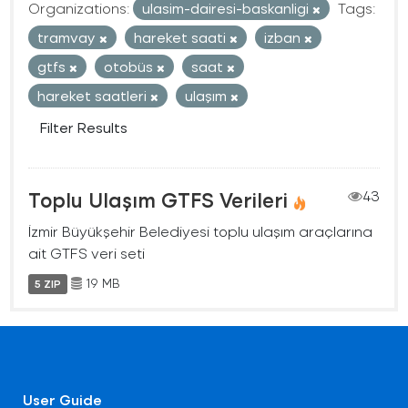
Organizations:
ulasim-dairesi-baskanligi
Tags:
tramvay
hareket saati
izban
gtfs
otobüs
saat
hareket saatleri
ulaşım
Filter Results
Toplu Ulaşım GTFS Verileri
43
İzmir Büyükşehir Belediyesi toplu ulaşım araçlarına
ait GTFS veri seti
19 MB
5 ZIP
User Guide