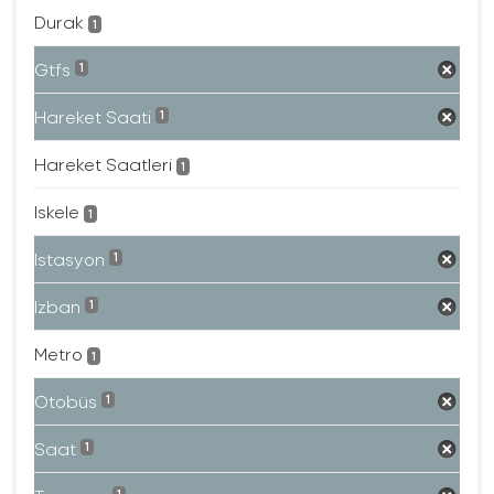
Durak
1
Gtfs
1
Hareket Saati
1
Hareket Saatleri
1
Iskele
1
Istasyon
1
Izban
1
Metro
1
Otobüs
1
Saat
1