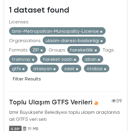
1 dataset found
Licenses:
Izmir-Metropolitan-Municipality-License
Organizations:
ulasim-dairesi-baskanligi
Formats:
ZIP
Groups:
hareketlilik
Tags:
tramvay
hareket saati
izban
gtfs
istasyon
saat
otobüs
Filter Results
Toplu Ulaşım GTFS Verileri
39
İzmir Büyükşehir Belediyesi toplu ulaşım araçlarına
ait GTFS veri seti
19 MB
5 ZIP