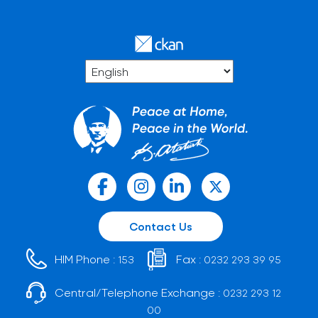
Contact Us
HIM Phone :
Fax :
153
0232 293 39 95
Central/Telephone Exchange :
0232 293 12
00