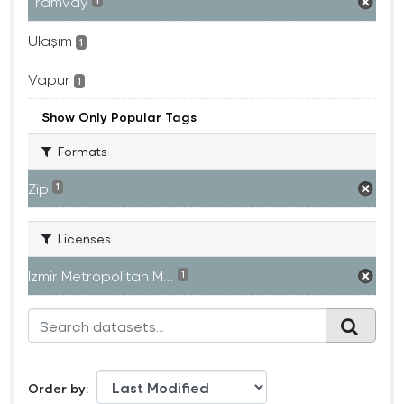
Tramvay
1
Ulaşım
1
Vapur
1
Show Only Popular Tags
Formats
Zip
1
Licenses
Izmir Metropolitan M...
1
Order by