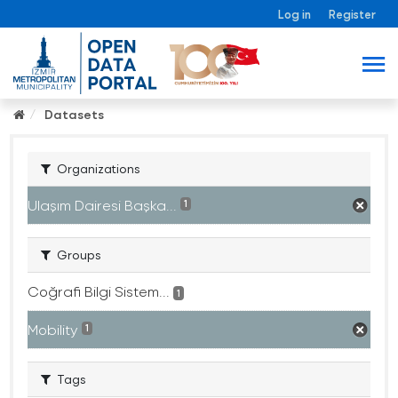
Log in
Register
Datasets
Organizations
Ulaşım Dairesi Başka...
1
Groups
Coğrafi Bilgi Sistem...
1
Mobility
1
Tags