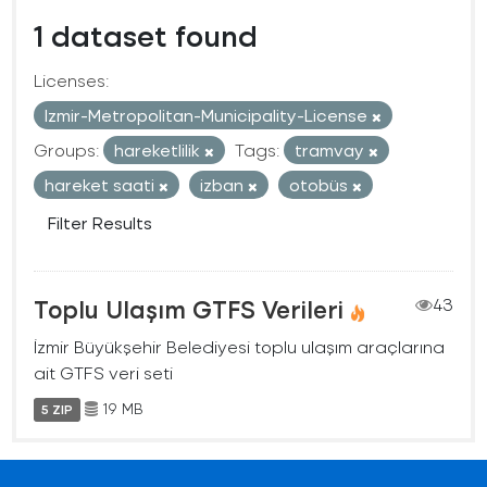
1 dataset found
Licenses:
Izmir-Metropolitan-Municipality-License
Groups:
hareketlilik
Tags:
tramvay
hareket saati
izban
otobüs
Filter Results
Toplu Ulaşım GTFS Verileri
43
İzmir Büyükşehir Belediyesi toplu ulaşım araçlarına
ait GTFS veri seti
19 MB
5 ZIP