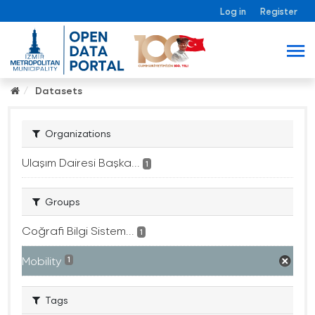
Log in
Register
Datasets
Organizations
Ulaşım Dairesi Başka...
1
Groups
Coğrafi Bilgi Sistem...
1
Mobility
1
Tags