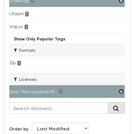
Tramvay
1
Ulaşım
1
Vapur
1
Show Only Popular Tags
Formats
Zip
1
Licenses
Izmir Metropolitan M...
1
Order by