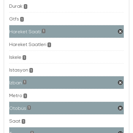
Durak
1
Gtfs
1
Hareket Saati
1
Hareket Saatleri
1
Iskele
1
Istasyon
1
Izban
1
Metro
1
Otobüs
1
Saat
1