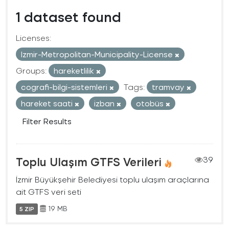
1 dataset found
Licenses:
Izmir-Metropolitan-Municipality-License
Groups:
hareketlilik
cografi-bilgi-sistemleri
Tags:
tramvay
hareket saati
izban
otobüs
Filter Results
Toplu Ulaşım GTFS Verileri
39
İzmir Büyükşehir Belediyesi toplu ulaşım araçlarına
ait GTFS veri seti
19 MB
5 ZIP