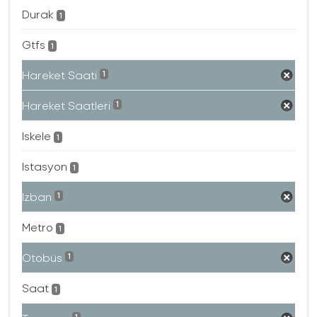
Durak
1
Gtfs
1
Hareket Saati
1
Hareket Saatleri
1
Iskele
1
Istasyon
1
Izban
1
Metro
1
Otobüs
1
Saat
1