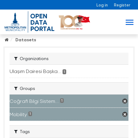
Log in
Register
Datasets
Organizations
Ulaşım Dairesi Başka...
1
Groups
Coğrafi Bilgi Sistem...
1
Mobility
1
Tags