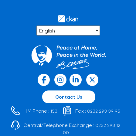
Contact Us
HIM Phone :
Fax :
153
0232 293 39 95
Central/Telephone Exchange :
0232 293 12
00