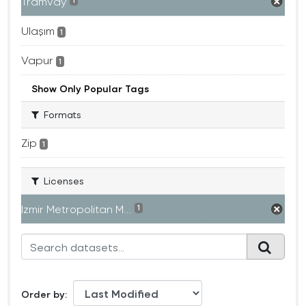
Tramvay
1
Ulaşım
1
Vapur
1
Show Only Popular Tags
Formats
Zip
1
Licenses
Izmir Metropolitan M...
1
Order by