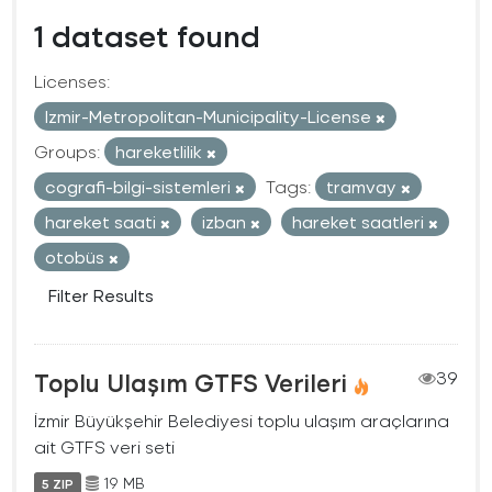
1 dataset found
Licenses:
Izmir-Metropolitan-Municipality-License
Groups:
hareketlilik
cografi-bilgi-sistemleri
Tags:
tramvay
hareket saati
izban
hareket saatleri
otobüs
Filter Results
Toplu Ulaşım GTFS Verileri
39
İzmir Büyükşehir Belediyesi toplu ulaşım araçlarına
ait GTFS veri seti
19 MB
5 ZIP