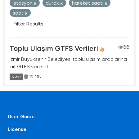
istasyon
durak
hareket saati
saat
Filter Results
Toplu Ulaşım GTFS Verileri
38
İzmir Büyükşehir Belediyesi toplu ulaşım araçlarına
ait GTFS veri seti
19 MB
5 ZIP
User Guide
License