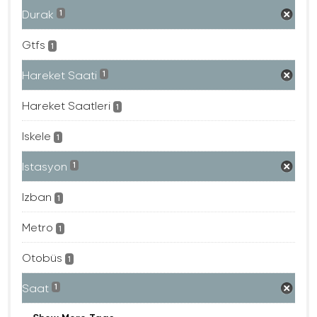
Durak
1
Gtfs
1
Hareket Saati
1
Hareket Saatleri
1
Iskele
1
Istasyon
1
Izban
1
Metro
1
Otobüs
1
Saat
1