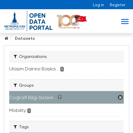
Log in
Register
Datasets
Organizations
Ulaşım Dairesi Başka...
1
Groups
Coğrafi Bilgi Sistem...
1
Mobility
1
Tags