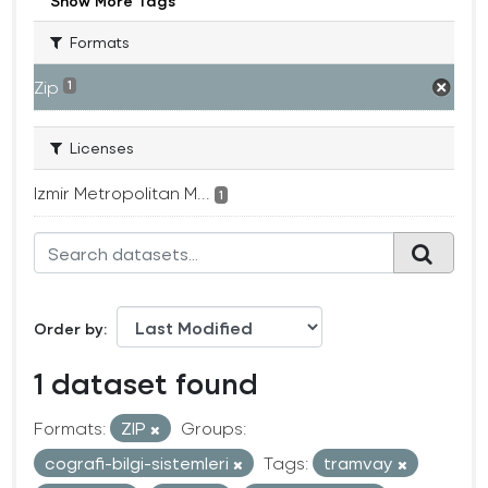
Show More Tags
Formats
Zip
1
Licenses
Izmir Metropolitan M...
1
Order by
1 dataset found
Formats:
ZIP
Groups:
cografi-bilgi-sistemleri
Tags:
tramvay