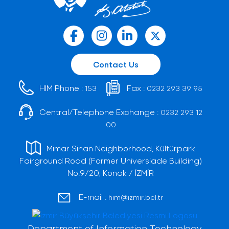
Contact Us
HIM Phone :
Fax :
153
0232 293 39 95
Central/Telephone Exchange :
0232 293 12
00
Mimar Sinan Neighborhood, Kültürpark
Fairground Road (Former Universiade Building)
No:9/20, Konak / İZMİR
E-mail :
him@izmir.bel.tr
Department of Information Technology