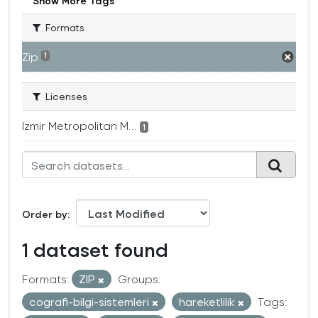
Show More Tags
Formats
Zip
1
Licenses
Izmir Metropolitan M...
1
Order by
1 dataset found
Formats:
ZIP
Groups:
cografi-bilgi-sistemleri
hareketlilik
Tags: