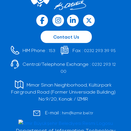
Contact Us
HIM Phone :
Fax :
153
0232 293 39 95
Central/Telephone Exchange :
0232 293 12
00
Mimar Sinan Neighborhood, Kültürpark
Fairground Road (Former Universiade Building)
No:9/20, Konak / İZMİR
E-mail :
him@izmir.bel.tr
Department of Information Technology