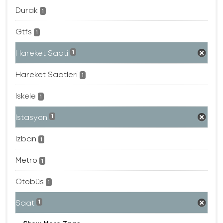
Durak
1
Gtfs
1
Hareket Saati
1
Hareket Saatleri
1
Iskele
1
Istasyon
1
Izban
1
Metro
1
Otobüs
1
Saat
1