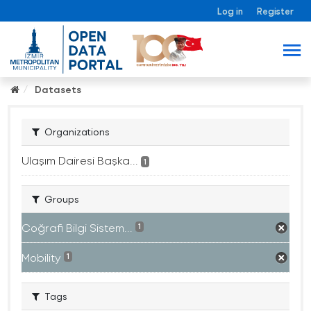
Log in
Register
Datasets
Organizations
Ulaşım Dairesi Başka...
1
Groups
Coğrafi Bilgi Sistem...
1
Mobility
1
Tags