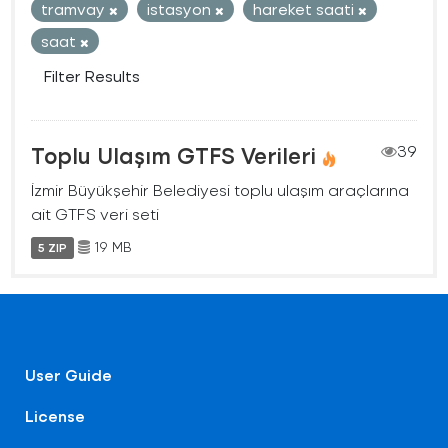
tramvay
istasyon
hareket saati
saat
Filter Results
Toplu Ulaşım GTFS Verileri
39
İzmir Büyükşehir Belediyesi toplu ulaşım araçlarına
ait GTFS veri seti
19 MB
5 ZIP
User Guide
License