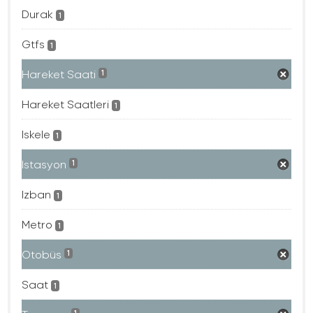
Durak
1
Gtfs
1
Hareket Saati
1
Hareket Saatleri
1
Iskele
1
Istasyon
1
Izban
1
Metro
1
Otobüs
1
Saat
1