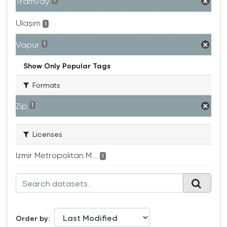
Tramvay
1
Ulaşım
1
Vapur
1
Show Only Popular Tags
Formats
Zip
1
Licenses
Izmir Metropolitan M...
1
Order by