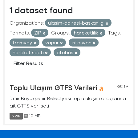
1 dataset found
Organizations:
ulasim-dairesi-baskanligi
Formats:
ZIP
Groups:
hareketlilik
Tags:
tramvay
vapur
istasyon
hareket saati
otobüs
Filter Results
Toplu Ulaşım GTFS Verileri
39
İzmir Büyükşehir Belediyesi toplu ulaşım araçlarına
ait GTFS veri seti
19 MB
5 ZIP