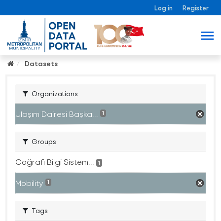
Log in
Register
Datasets
Organizations
Ulaşım Dairesi Başka...
1
Groups
Coğrafi Bilgi Sistem...
1
Mobility
1
Tags