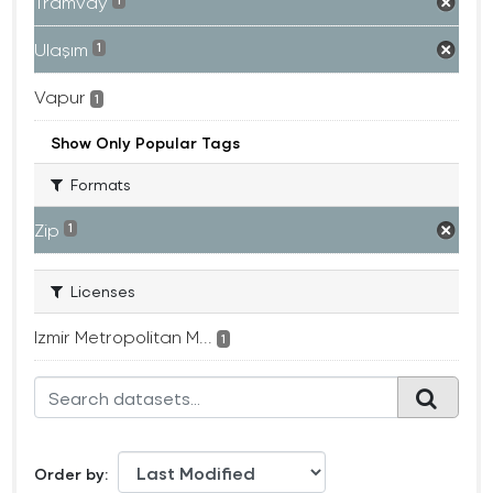
Tramvay
1
Ulaşım
1
Vapur
1
Show Only Popular Tags
Formats
Zip
1
Licenses
Izmir Metropolitan M...
1
Order by