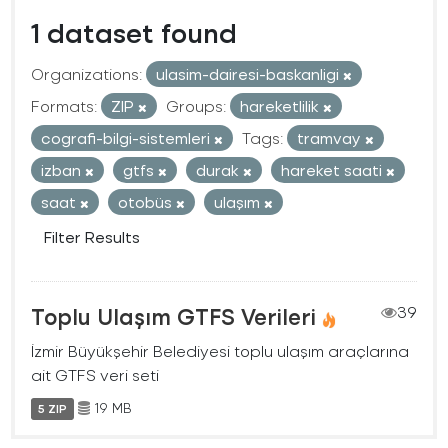
1 dataset found
Organizations:
ulasim-dairesi-baskanligi
Formats:
ZIP
Groups:
hareketlilik
cografi-bilgi-sistemleri
Tags:
tramvay
izban
gtfs
durak
hareket saati
saat
otobüs
ulaşım
Filter Results
Toplu Ulaşım GTFS Verileri
39
İzmir Büyükşehir Belediyesi toplu ulaşım araçlarına
ait GTFS veri seti
19 MB
5 ZIP