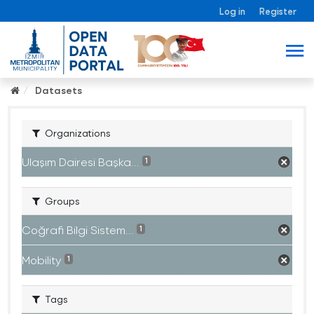
Log in
Register
Datasets
Organizations
Ulaşım Dairesi Başka...
1
Groups
Coğrafi Bilgi Sistem...
1
Mobility
1
Tags