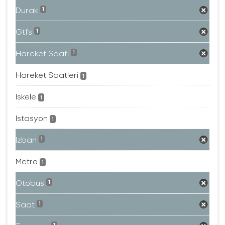
Durak
1
Gtfs
1
Hareket Saati
1
Hareket Saatleri
1
Iskele
1
Istasyon
1
Izban
1
Metro
1
Otobüs
1
Saat
1