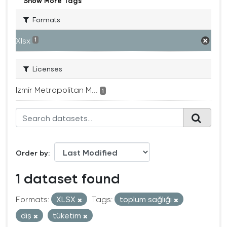
Show More Tags
Formats
Xlsx
1
Licenses
Izmir Metropolitan M...
1
Order by
1 dataset found
Formats:
XLSX
Tags:
toplum sağlığı
diş
tüketim