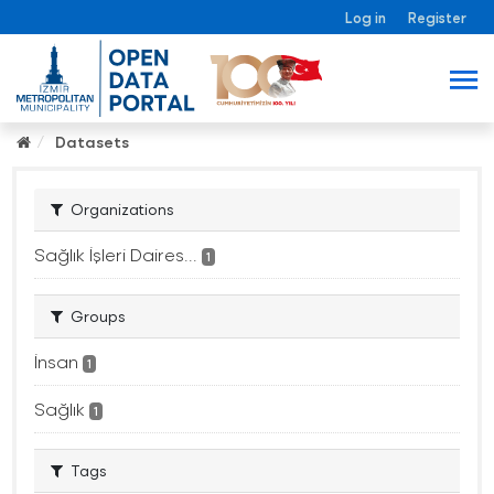
Log in
Register
Datasets
Organizations
Sağlık İşleri Daires...
1
Groups
İnsan
1
Sağlık
1
Tags