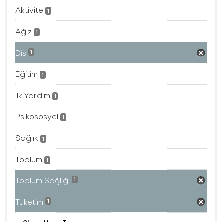
Aktivite
1
Ağız
1
Diş
1
Eğitim
1
Ilk Yardım
1
Psikososyal
1
Sağlık
1
Toplum
1
Toplum Sağlığı
1
Tüketim
1