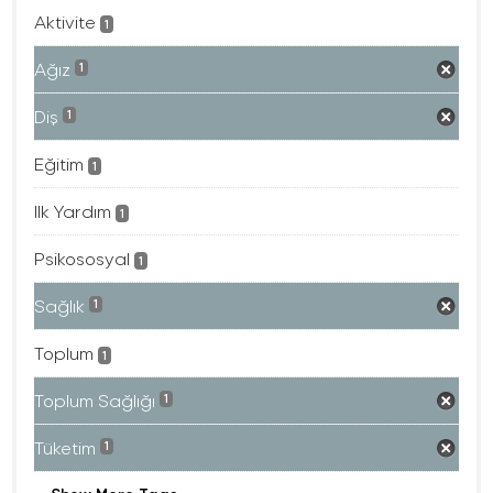
Aktivite
1
Ağız
1
Diş
1
Eğitim
1
Ilk Yardım
1
Psikososyal
1
Sağlık
1
Toplum
1
Toplum Sağlığı
1
Tüketim
1