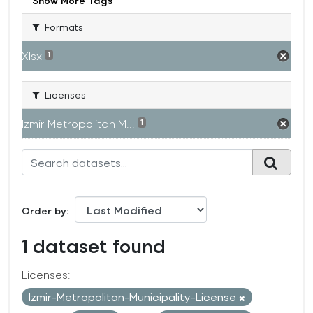
Show More Tags
Formats
Xlsx
1
Licenses
Izmir Metropolitan M...
1
Order by
1 dataset found
Licenses:
Izmir-Metropolitan-Municipality-License