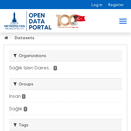
Log in
Register
Datasets
Organizations
Sağlık İşleri Daires...
1
Groups
İnsan
1
Sağlık
1
Tags