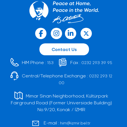
Contact Us
HIM Phone :
Fax :
153
0232 293 39 95
Central/Telephone Exchange :
0232 293 12
00
Mimar Sinan Neighborhood, Kültürpark
Fairground Road (Former Universiade Building)
No:9/20, Konak / İZMİR
E-mail :
him@izmir.bel.tr