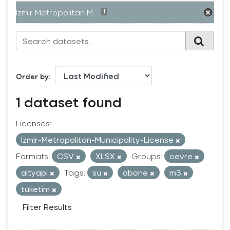
Izmir Metropolitan M...
1
Order by
1 dataset found
Licenses:
Izmir-Metropolitan-Municipality-License
Formats:
CSV
XLSX
Groups:
cevre
altyapi
Tags:
su
abone
m3
tüketim
Filter Results