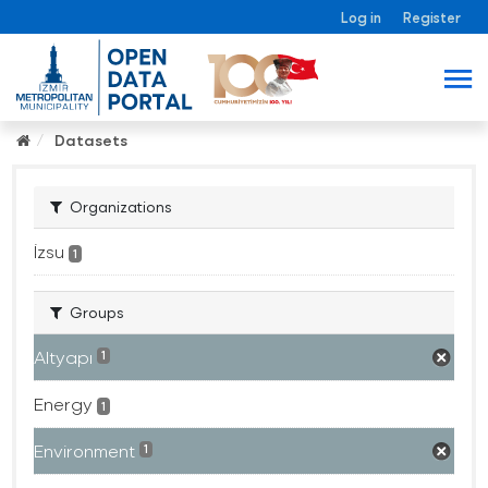
Log in
Register
Datasets
Organizations
İzsu
1
Groups
Altyapı
1
Energy
1
Environment
1