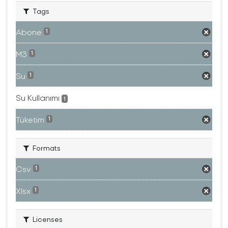
Tags
Abone
1
M3
1
Su
1
Su Kullanımı
1
Tüketim
1
Formats
Csv
1
Xlsx
1
Licenses