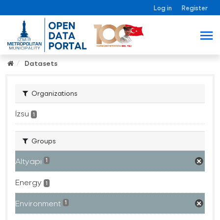
Log in
Register
Datasets
Organizations
İzsu
1
Groups
Altyapı
1
Energy
1
Environment
1