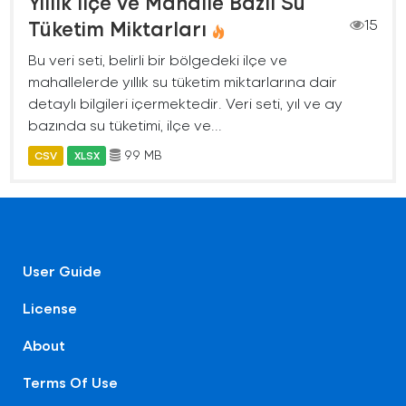
Yıllık İlçe ve Mahalle Bazlı Su
Tüketim Miktarları
15
Bu veri seti, belirli bir bölgedeki ilçe ve
mahallelerde yıllık su tüketim miktarlarına dair
detaylı bilgileri içermektedir. Veri seti, yıl ve ay
bazında su tüketimi, ilçe ve...
99 MB
CSV
XLSX
User Guide
License
About
Terms Of Use