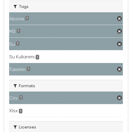
Tags
Abone
1
M3
1
Su
1
Su Kullanımı
1
Tüketim
1
Formats
Csv
1
Xlsx
1
Licenses