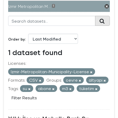
Izmir Metropolitan M...
1
Order by
1 dataset found
Licenses:
Izmir-Metropolitan-Municipality-License
Formats:
CSV
Groups:
cevre
altyapi
Tags:
su
abone
m3
tüketim
Filter Results