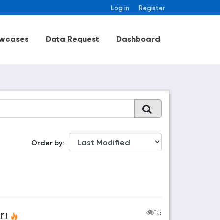
Log in
Register
wcases
Data Request
Dashboard
Order by
rı
15