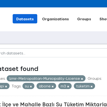
Datasets
Organizations
Groups
Sho
ataset found
ses:
Izmir-Metropolitan-Municipality-License
Groups:
api
Tags:
su
abone
m3
tüketim
ık İlçe ve Mahalle Bazlı Su Tüketim Miktarla