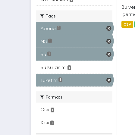
Bu ver
içerme
Tags
CSV
Abone
1
M3
1
Su
1
Su Kullanımı
1
Tüketim
1
Formats
Csv
1
Xlsx
1