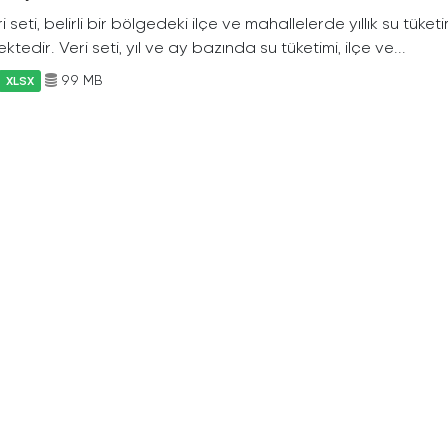
i seti, belirli bir bölgedeki ilçe ve mahallelerde yıllık su tüket
ktedir. Veri seti, yıl ve ay bazında su tüketimi, ilçe ve...
99 MB
XLSX