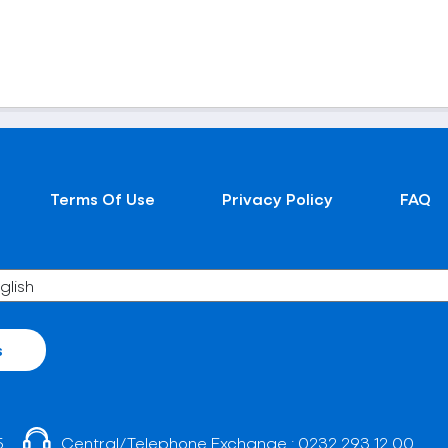
Terms Of Use
Privacy Policy
FAQ
s
5
Central/Telephone Exchange :
0232 293 12 00