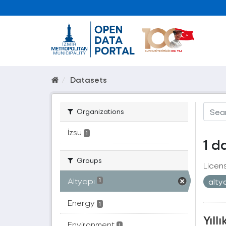
Datasets
Organizations
İzsu
1
1 d
Groups
Licen
Altyapı
alty
1
Energy
1
Yıll
Environment
1