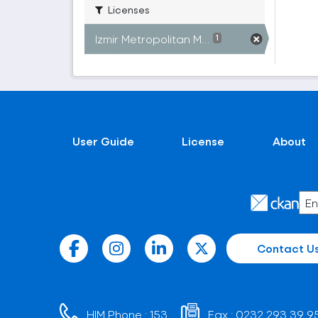
Licenses
Izmir Metropolitan M...
1
User Guide
License
About
Contact U
HIM Phone :
153
Fax :
0232 293 39 9