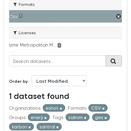
Formats
Csv
1
Licenses
Izmir Metropolitan M...
1
Order by
1 dataset found
Organizations:
eshot
Formats:
CSV
Groups:
enerji
Tags:
salınım
ges
karbon
santral