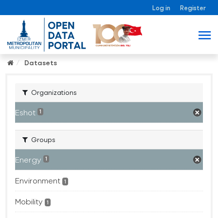
Log in
Register
Datasets
Organizations
Eshot
1
Groups
Energy
1
Environment
1
Mobility
1