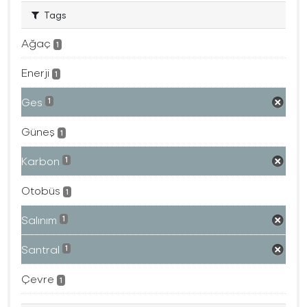
Tags
Ağaç
1
Enerji
1
Ges
1
Güneş
1
Karbon
1
Otobüs
1
Salınım
1
Santral
1
Çevre
1