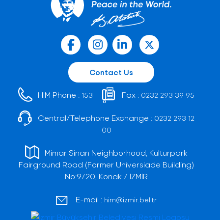
Contact Us
HIM Phone :
Fax :
153
0232 293 39 95
Central/Telephone Exchange :
0232 293 12
00
Mimar Sinan Neighborhood, Kültürpark
Fairground Road (Former Universiade Building)
No:9/20, Konak / İZMİR
E-mail :
him@izmir.bel.tr