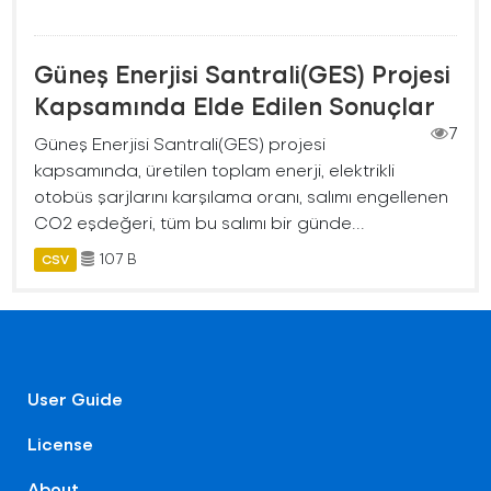
Güneş Enerjisi Santrali(GES) Projesi
Kapsamında Elde Edilen Sonuçlar
7
Güneş Enerjisi Santrali(GES) projesi
kapsamında, üretilen toplam enerji, elektrikli
otobüs şarjlarını karşılama oranı, salımı engellenen
CO2 eşdeğeri, tüm bu salımı bir günde...
107 B
CSV
User Guide
License
About