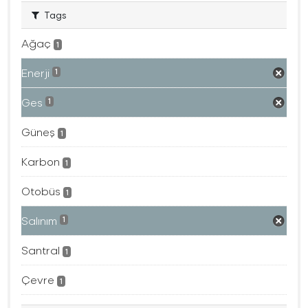
Tags
Ağaç
1
Enerji
1
Ges
1
Güneş
1
Karbon
1
Otobüs
1
Salınım
1
Santral
1
Çevre
1