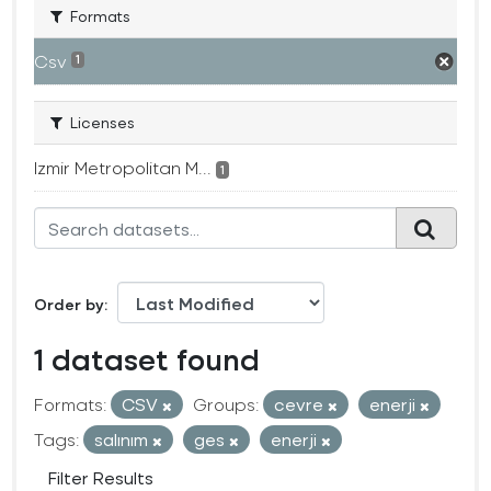
Formats
Csv
1
Licenses
Izmir Metropolitan M...
1
Order by
1 dataset found
Formats:
CSV
Groups:
cevre
enerji
Tags:
salınım
ges
enerji
Filter Results