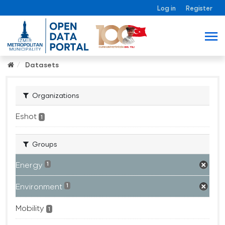
Log in
Register
Datasets
Organizations
Eshot
1
Groups
Energy
1
Environment
1
Mobility
1