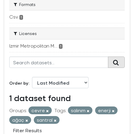
Formats
Csv
1
Licenses
Izmir Metropolitan M...
1
Order by
1 dataset found
Groups:
cevre
Tags:
salınım
enerji
ağaç
santral
Filter Results