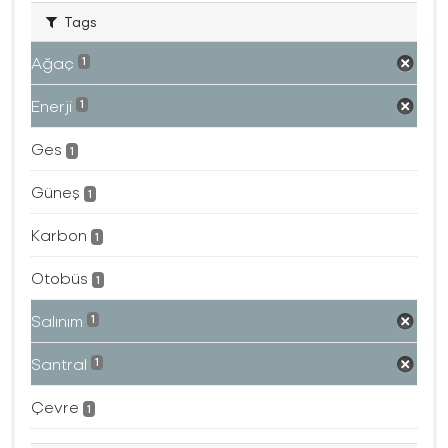
Tags
Ağaç
1
Enerji
1
Ges
1
Güneş
1
Karbon
1
Otobüs
1
Salınım
1
Santral
1
Çevre
1