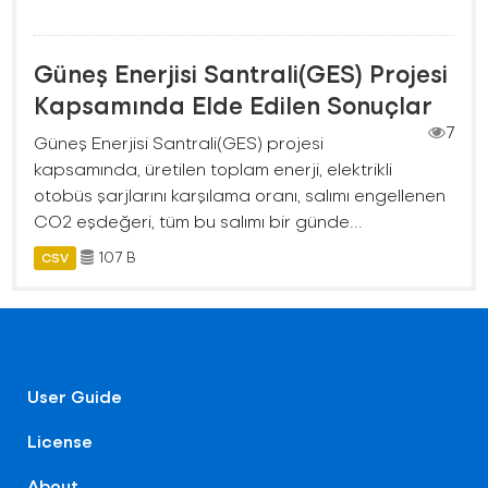
Güneş Enerjisi Santrali(GES) Projesi
Kapsamında Elde Edilen Sonuçlar
7
Güneş Enerjisi Santrali(GES) projesi
kapsamında, üretilen toplam enerji, elektrikli
otobüs şarjlarını karşılama oranı, salımı engellenen
CO2 eşdeğeri, tüm bu salımı bir günde...
107 B
CSV
User Guide
License
About