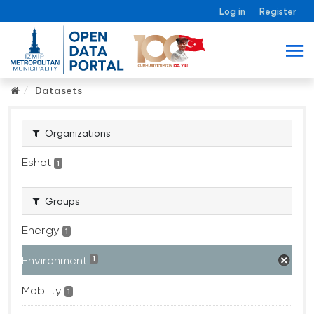
Log in
Register
Datasets
Organizations
Eshot
1
Groups
Energy
1
Environment
1
Mobility
1