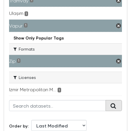
Tramvay
1
Ulaşım
1
Vapur
1
Show Only Popular Tags
Formats
Zip
1
Licenses
Izmir Metropolitan M...
1
Order by