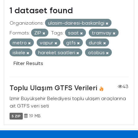
1 dataset found
Organizations:
ulasim-dairesi-baskanligi
Formats:
ZIP
Tags:
saat
tramvay
metro
vapur
gtfs
durak
iskele
hareket saatleri
otobüs
Filter Results
Toplu Ulaşım GTFS Verileri
43
İzmir Büyükşehir Belediyesi toplu ulaşım araçlarına
ait GTFS veri seti
19 MB
5 ZIP