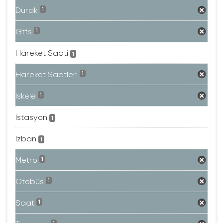
Durak
1
Gtfs
1
Hareket Saati
1
Hareket Saatleri
1
Iskele
1
Istasyon
1
Izban
1
Metro
1
Otobüs
1
Saat
1