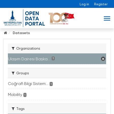
Log in
Register
Datasets
Organizations
Ulaşım Dairesi Başka...
1
Groups
Coğrafi Bilgi Sistem...
1
Mobility
1
Tags