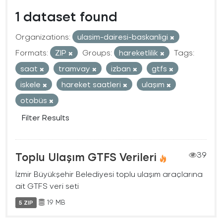
1 dataset found
Organizations:
ulasim-dairesi-baskanligi
Formats:
ZIP
Groups:
hareketlilik
Tags:
saat
tramvay
izban
gtfs
iskele
hareket saatleri
ulaşım
otobüs
Filter Results
Toplu Ulaşım GTFS Verileri
39
İzmir Büyükşehir Belediyesi toplu ulaşım araçlarına
ait GTFS veri seti
19 MB
5 ZIP