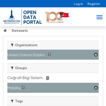
Log in
Register
Datasets
Organizations
Ulaşım Dairesi Başka...
1
Groups
Coğrafi Bilgi Sistem...
1
Mobility
1
Tags