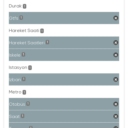
Durak
1
Gtfs
1
Hareket Saati
1
Hareket Saatleri
1
Iskele
1
Istasyon
1
Izban
1
Metro
1
Otobüs
1
Saat
1