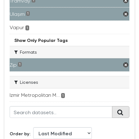
Tramvay
1
Ulaşım
1
Vapur
1
Show Only Popular Tags
Formats
Zip
1
Licenses
Izmir Metropolitan M...
1
Order by