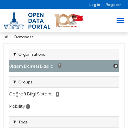
Log in
Register
Datasets
Organizations
Ulaşım Dairesi Başka...
1
Groups
Coğrafi Bilgi Sistem...
1
Mobility
1
Tags