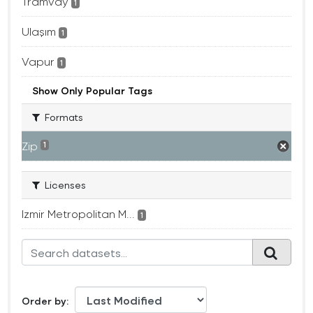
Tramvay
1
Ulaşım
1
Vapur
1
Show Only Popular Tags
Formats
Zip
1
Licenses
Izmir Metropolitan M...
1
Order by