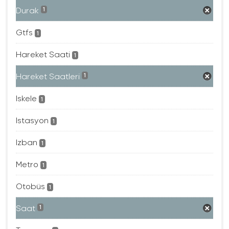
Durak
1
Gtfs
1
Hareket Saati
1
Hareket Saatleri
1
Iskele
1
Istasyon
1
Izban
1
Metro
1
Otobüs
1
Saat
1