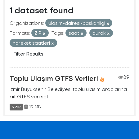
1 dataset found
Organizations:
ulasim-dairesi-baskanligi
Formats:
ZIP
Tags:
saat
durak
hareket saatleri
Filter Results
Toplu Ulaşım GTFS Verileri
39
İzmir Büyükşehir Belediyesi toplu ulaşım araçlarına
ait GTFS veri seti
19 MB
5 ZIP