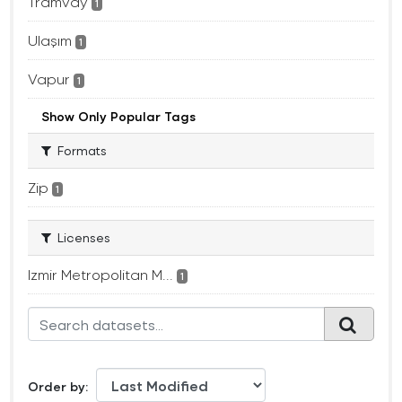
Tramvay
1
Ulaşım
1
Vapur
1
Show Only Popular Tags
Formats
Zip
1
Licenses
Izmir Metropolitan M...
1
Order by