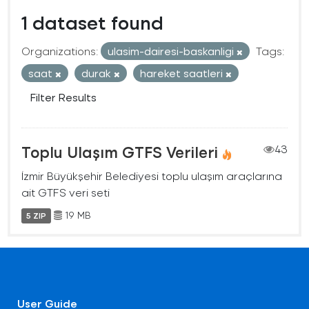
1 dataset found
Organizations:
ulasim-dairesi-baskanligi
Tags:
saat
durak
hareket saatleri
Filter Results
Toplu Ulaşım GTFS Verileri
43
İzmir Büyükşehir Belediyesi toplu ulaşım araçlarına
ait GTFS veri seti
19 MB
5 ZIP
User Guide