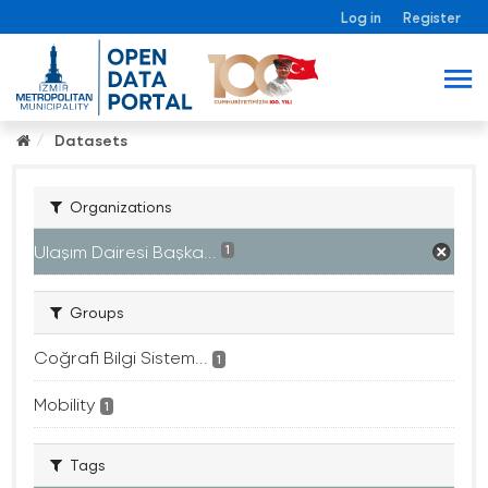
Log in
Register
Datasets
Organizations
Ulaşım Dairesi Başka...
1
Groups
Coğrafi Bilgi Sistem...
1
Mobility
1
Tags