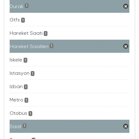
Durak
1
Gtfs
1
Hareket Saati
1
Hareket Saatleri
1
Iskele
1
Istasyon
1
Izban
1
Metro
1
Otobüs
1
Saat
1