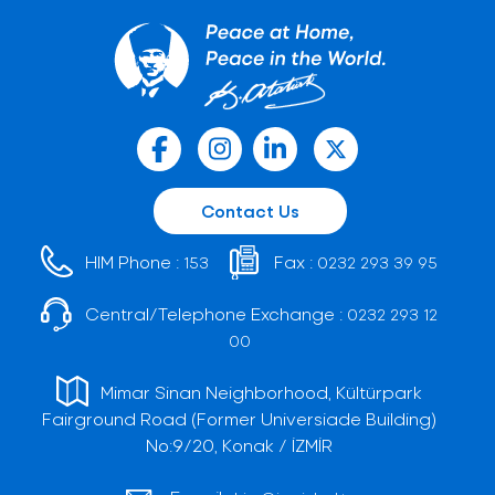
Contact Us
HIM Phone :
Fax :
153
0232 293 39 95
Central/Telephone Exchange :
0232 293 12
00
Mimar Sinan Neighborhood, Kültürpark
Fairground Road (Former Universiade Building)
No:9/20, Konak / İZMİR