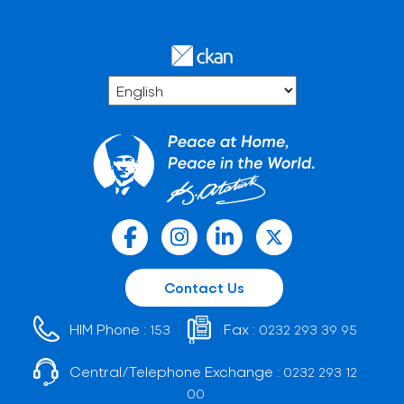
Contact Us
HIM Phone :
Fax :
153
0232 293 39 95
Central/Telephone Exchange :
0232 293 12
00