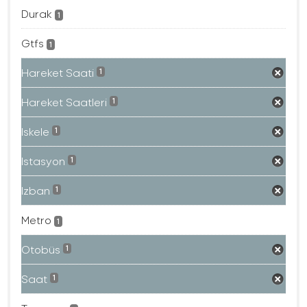
Durak
1
Gtfs
1
Hareket Saati
1
Hareket Saatleri
1
Iskele
1
Istasyon
1
Izban
1
Metro
1
Otobüs
1
Saat
1