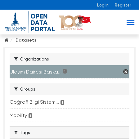
Log in
Register
Datasets
Organizations
Ulaşım Dairesi Başka...
1
Groups
Coğrafi Bilgi Sistem...
1
Mobility
1
Tags