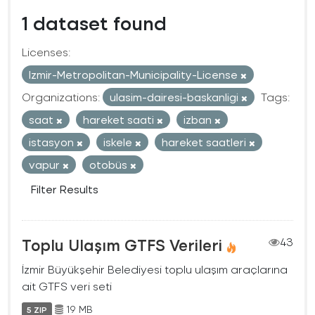
1 dataset found
Licenses:
Izmir-Metropolitan-Municipality-License
Organizations:
ulasim-dairesi-baskanligi
Tags:
saat
hareket saati
izban
istasyon
iskele
hareket saatleri
vapur
otobüs
Filter Results
Toplu Ulaşım GTFS Verileri
43
İzmir Büyükşehir Belediyesi toplu ulaşım araçlarına
ait GTFS veri seti
19 MB
5 ZIP