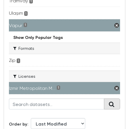
Tramvay
1
Ulaşım
1
Vapur
1
Show Only Popular Tags
Formats
Zip
1
Licenses
Izmir Metropolitan M...
1
Order by