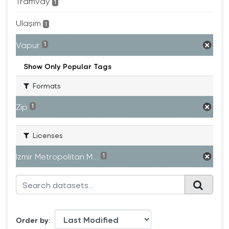
Tramvay
1
Ulaşım
1
Vapur
1
Show Only Popular Tags
Formats
Zip
1
Licenses
Izmir Metropolitan M...
1
Order by