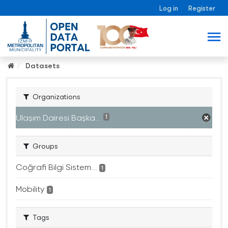
Log in
Register
Datasets
Organizations
Ulaşım Dairesi Başka...
1
Groups
Coğrafi Bilgi Sistem...
1
Mobility
1
Tags