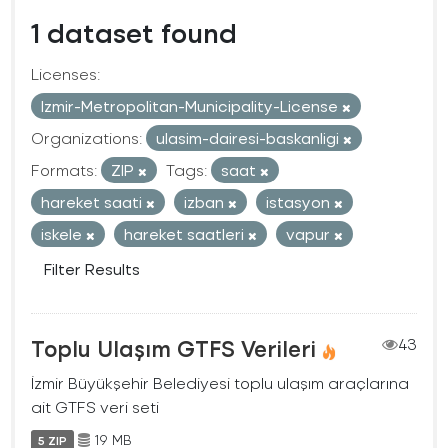
1 dataset found
Licenses:
Izmir-Metropolitan-Municipality-License
Organizations:
ulasim-dairesi-baskanligi
Formats:
ZIP
Tags:
saat
hareket saati
izban
istasyon
iskele
hareket saatleri
vapur
Filter Results
Toplu Ulaşım GTFS Verileri
43
İzmir Büyükşehir Belediyesi toplu ulaşım araçlarına
ait GTFS veri seti
19 MB
5 ZIP