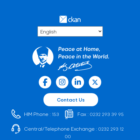
Contact Us
HIM Phone :
Fax :
153
0232 293 39 95
Central/Telephone Exchange :
0232 293 12
00