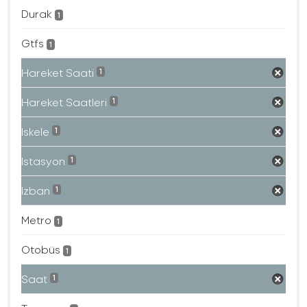
Durak
1
Gtfs
1
Hareket Saati
1
Hareket Saatleri
1
Iskele
1
Istasyon
1
Izban
1
Metro
1
Otobüs
1
Saat
1