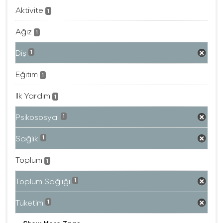
Aktivite
1
Ağız
1
Diş
1
Eğitim
1
Ilk Yardım
1
Psikososyal
1
Sağlık
1
Toplum
1
Toplum Sağlığı
1
Tüketim
1