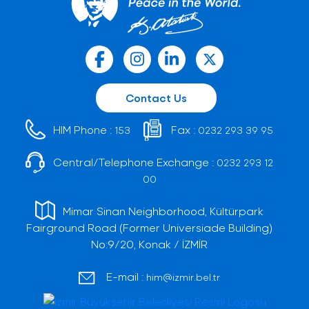
Contact Us
HIM Phone :
Fax :
153
0232 293 39 95
Central/Telephone Exchange :
0232 293 12
00
Mimar Sinan Neighborhood, Kültürpark
Fairground Road (Former Universiade Building)
No:9/20, Konak / İZMİR
E-mail :
him@izmir.bel.tr