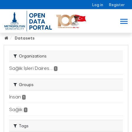
Log in
Register
Datasets
Organizations
Sağlık İşleri Daires...
1
Groups
İnsan
1
Sağlık
1
Tags