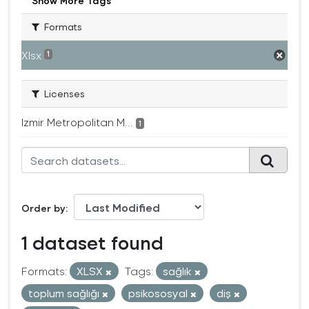
Show More Tags
Formats
Xlsx
1
Licenses
Izmir Metropolitan M...
1
Order by
1 dataset found
Formats:
XLSX
Tags:
sağlık
toplum sağlığı
psikososyal
diş