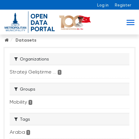
Log in
Register
Datasets
Organizations
Strateji Geliştirme ...
1
Groups
Mobility
1
Tags
Araba
1