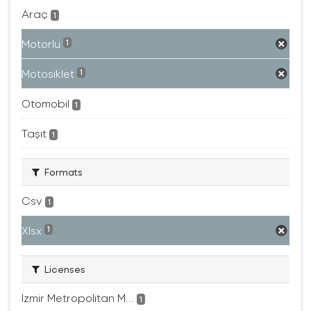
Araç
1
Motorlu
1
Motosiklet
1
Otomobil
1
Taşıt
1
Formats
Csv
1
Xlsx
1
Licenses
Izmir Metropolitan M...
1