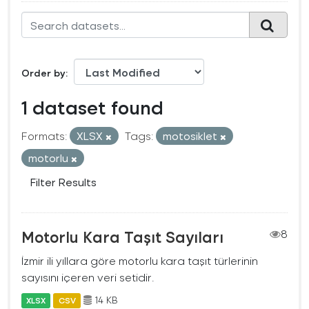
Order by
1 dataset found
Formats:
XLSX
Tags:
motosiklet
motorlu
Filter Results
Motorlu Kara Taşıt Sayıları
8
İzmir ili yıllara göre motorlu kara taşıt türlerinin
sayısını içeren veri setidir.
14 KB
XLSX
CSV