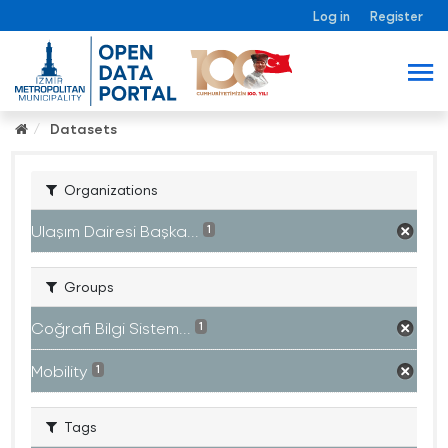
Log in
Register
Datasets
Organizations
Ulaşım Dairesi Başka...
1
Groups
Coğrafi Bilgi Sistem...
1
Mobility
1
Tags