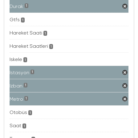
Durak
1
Gtfs
1
Hareket Saati
1
Hareket Saatleri
1
Iskele
1
Istasyon
1
Izban
1
Metro
1
Otobüs
1
Saat
1