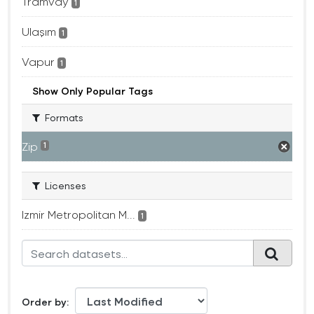
Tramvay
1
Ulaşım
1
Vapur
1
Show Only Popular Tags
Formats
Zip
1
Licenses
Izmir Metropolitan M...
1
Order by