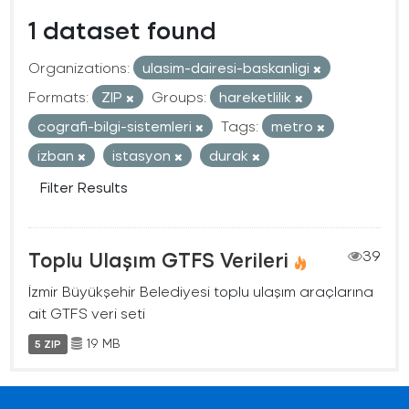
1 dataset found
Organizations:
ulasim-dairesi-baskanligi
Formats:
ZIP
Groups:
hareketlilik
cografi-bilgi-sistemleri
Tags:
metro
izban
istasyon
durak
Filter Results
Toplu Ulaşım GTFS Verileri
39
İzmir Büyükşehir Belediyesi toplu ulaşım araçlarına
ait GTFS veri seti
19 MB
5 ZIP