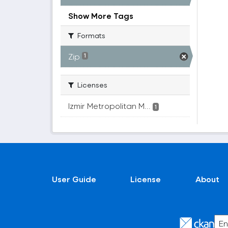
Show More Tags
Formats
Zip
1
Licenses
Izmir Metropolitan M...
1
User Guide
License
About