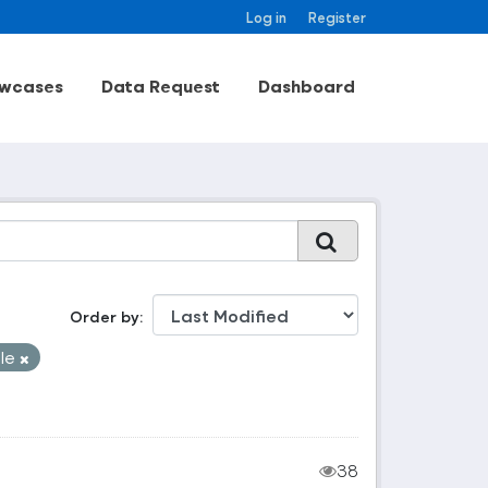
Log in
Register
wcases
Data Request
Dashboard
Order by
ele
38