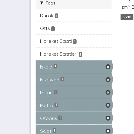
Tags
İzmir 
Durak
1
5 ZIP
Gtfs
1
Hareket Saati
1
Hareket Saatleri
1
Iskele
1
Istasyon
1
Izban
1
Metro
1
Otobüs
1
Saat
1