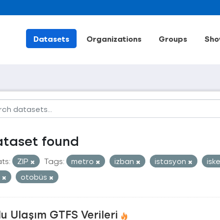
Datasets
Organizations
Groups
Sho
ataset found
ts:
ZIP
Tags:
metro
izban
istasyon
isk
t
otobüs
u Ulaşım GTFS Verileri