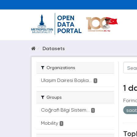
Datasets
Organizations
Ulaşım Dairesi Başka...
1
1 d
Groups
Forma
Coğrafi Bilgi Sistem...
saa
1
Mobility
1
Topl