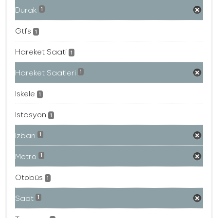
Durak
1
Gtfs
1
Hareket Saati
1
Hareket Saatleri
1
Iskele
1
Istasyon
1
Izban
1
Metro
1
Otobüs
1
Saat
1