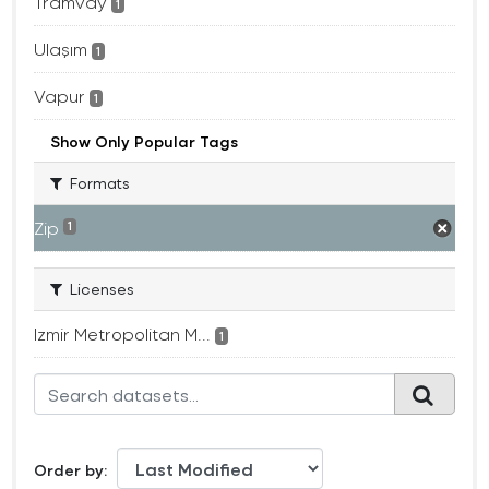
Tramvay
1
Ulaşım
1
Vapur
1
Show Only Popular Tags
Formats
Zip
1
Licenses
Izmir Metropolitan M...
1
Order by