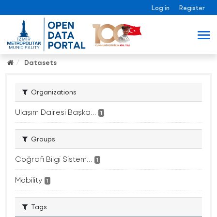
Log in
Register
Datasets
Organizations
Ulaşım Dairesi Başka...
1
Groups
Coğrafi Bilgi Sistem...
1
Mobility
1
Tags