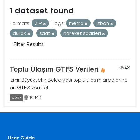
1 dataset found
Formats:
ZIP
Tags:
metro
izban
durak
saat
hareket saatleri
Filter Results
Toplu Ulaşım GTFS Verileri
43
İzmir Büyükşehir Belediyesi toplu ulaşım araçlarına
ait GTFS veri seti
19 MB
5 ZIP
User Guide