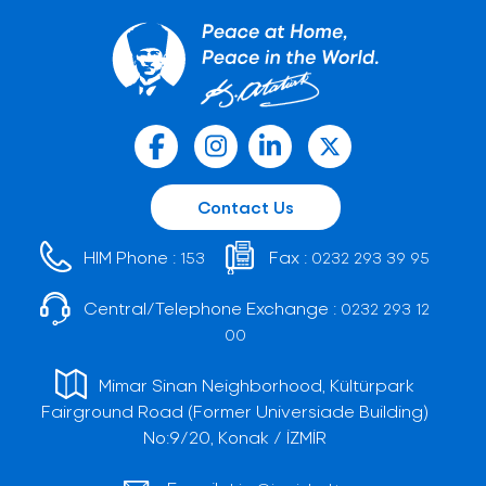
Contact Us
HIM Phone :
Fax :
153
0232 293 39 95
Central/Telephone Exchange :
0232 293 12
00
Mimar Sinan Neighborhood, Kültürpark
Fairground Road (Former Universiade Building)
No:9/20, Konak / İZMİR