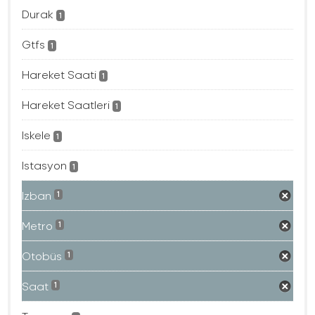
Durak
1
Gtfs
1
Hareket Saati
1
Hareket Saatleri
1
Iskele
1
Istasyon
1
Izban
1
Metro
1
Otobüs
1
Saat
1