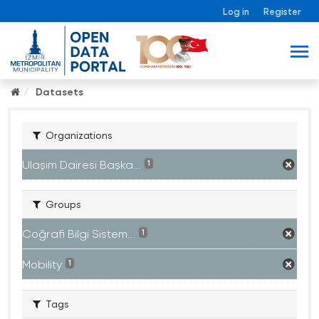
Log in
Register
Datasets
Organizations
Ulaşım Dairesi Başka...
1
Groups
Coğrafi Bilgi Sistem...
1
Mobility
1
Tags