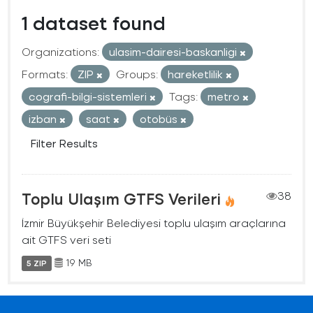
1 dataset found
Organizations:
ulasim-dairesi-baskanligi
Formats:
ZIP
Groups:
hareketlilik
cografi-bilgi-sistemleri
Tags:
metro
izban
saat
otobüs
Filter Results
Toplu Ulaşım GTFS Verileri
38
İzmir Büyükşehir Belediyesi toplu ulaşım araçlarına
ait GTFS veri seti
19 MB
5 ZIP