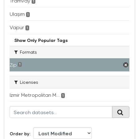
Tramvay
1
Ulaşım
1
Vapur
1
Show Only Popular Tags
Formats
Zip
1
Licenses
Izmir Metropolitan M...
1
Order by