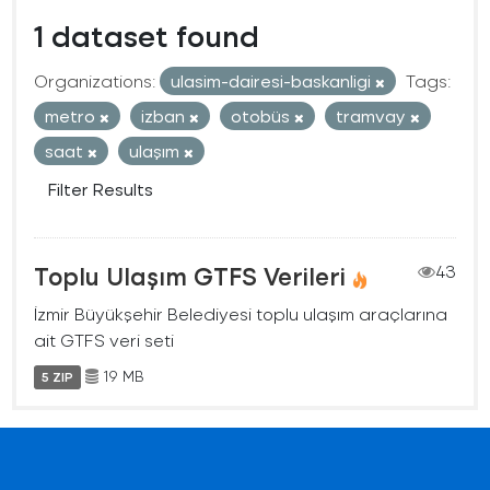
1 dataset found
Organizations:
ulasim-dairesi-baskanligi
Tags:
metro
izban
otobüs
tramvay
saat
ulaşım
Filter Results
Toplu Ulaşım GTFS Verileri
43
İzmir Büyükşehir Belediyesi toplu ulaşım araçlarına
ait GTFS veri seti
19 MB
5 ZIP