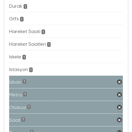
Durak
1
Gtfs
1
Hareket Saati
1
Hareket Saatleri
1
Iskele
1
Istasyon
1
Izban
1
Metro
1
Otobüs
1
Saat
1