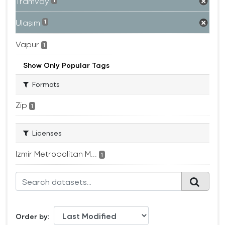
Tramvay
1
Ulaşım
1
Vapur
1
Show Only Popular Tags
Formats
Zip
1
Licenses
Izmir Metropolitan M...
1
Order by