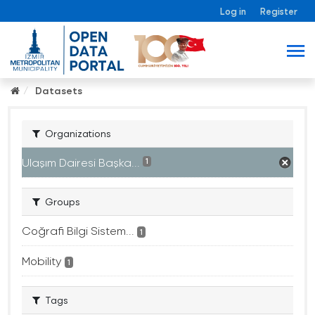
Log in
Register
Datasets
Organizations
Ulaşım Dairesi Başka...
1
Groups
Coğrafi Bilgi Sistem...
1
Mobility
1
Tags