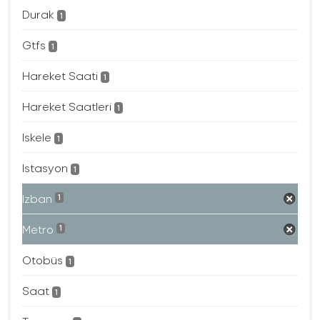
Durak
1
Gtfs
1
Hareket Saati
1
Hareket Saatleri
1
Iskele
1
Istasyon
1
Izban
1
Metro
1
Otobüs
1
Saat
1