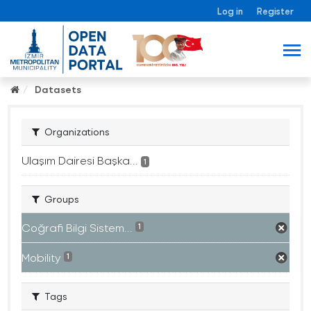
Log in
Register
Datasets
Organizations
Ulaşım Dairesi Başka...
1
Groups
Coğrafi Bilgi Sistem...
1
Mobility
1
Tags