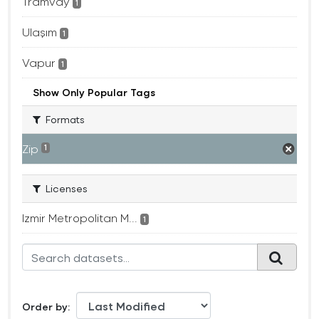
Tramvay
1
Ulaşım
1
Vapur
1
Show Only Popular Tags
Formats
Zip
1
Licenses
Izmir Metropolitan M...
1
Order by