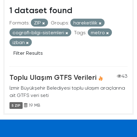
1 dataset found
Formats:
ZIP
Groups:
hareketlilik
cografi-bilgi-sistemleri
Tags:
metro
izban
Filter Results
Toplu Ulaşım GTFS Verileri
43
İzmir Büyükşehir Belediyesi toplu ulaşım araçlarına
ait GTFS veri seti
19 MB
5 ZIP