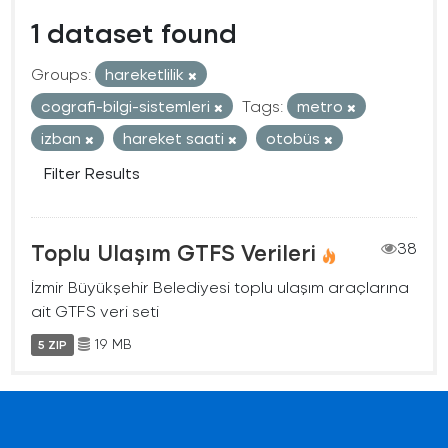
1 dataset found
Groups:
hareketlilik
cografi-bilgi-sistemleri
Tags:
metro
izban
hareket saati
otobüs
Filter Results
Toplu Ulaşım GTFS Verileri
38
İzmir Büyükşehir Belediyesi toplu ulaşım araçlarına
ait GTFS veri seti
19 MB
5 ZIP