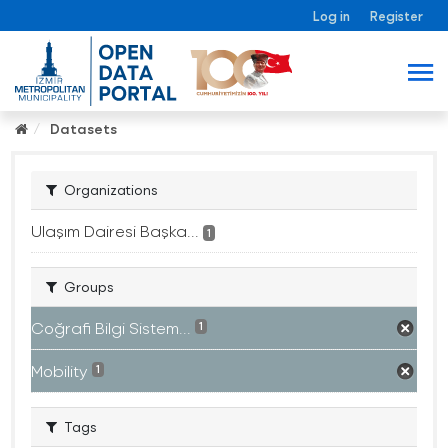
Log in
Register
Datasets
Organizations
Ulaşım Dairesi Başka...
1
Groups
Coğrafi Bilgi Sistem...
1
Mobility
1
Tags