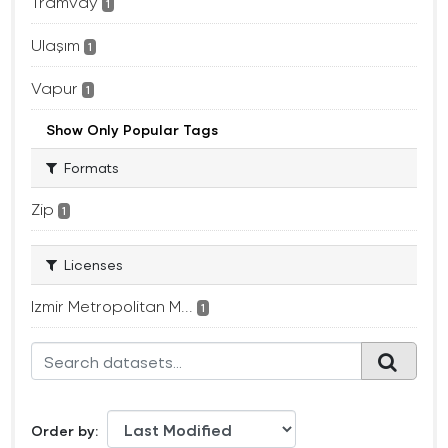
Tramvay
1
Ulaşım
1
Vapur
1
Show Only Popular Tags
Formats
Zip
1
Licenses
Izmir Metropolitan M...
1
Order by