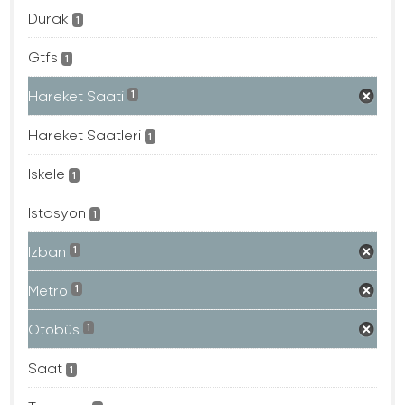
Durak
1
Gtfs
1
Hareket Saati
1
Hareket Saatleri
1
Iskele
1
Istasyon
1
Izban
1
Metro
1
Otobüs
1
Saat
1