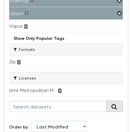
Tramvay
1
Ulaşım
1
Vapur
1
Show Only Popular Tags
Formats
Zip
1
Licenses
Izmir Metropolitan M...
1
Order by