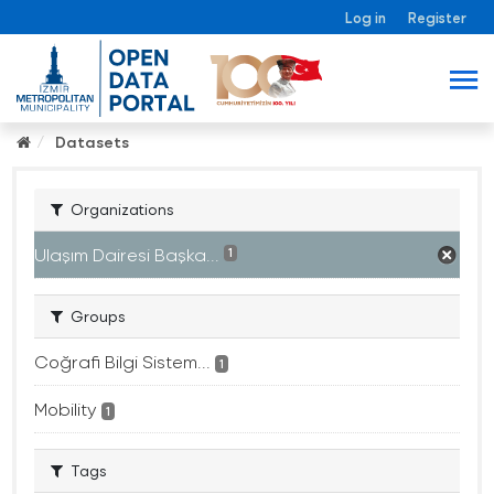
Log in
Register
Datasets
Organizations
Ulaşım Dairesi Başka...
1
Groups
Coğrafi Bilgi Sistem...
1
Mobility
1
Tags