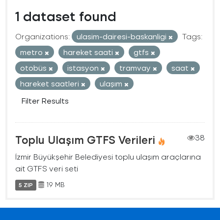
1 dataset found
Organizations:
ulasim-dairesi-baskanligi
Tags:
metro
hareket saati
gtfs
otobüs
istasyon
tramvay
saat
hareket saatleri
ulaşım
Filter Results
Toplu Ulaşım GTFS Verileri
38
İzmir Büyükşehir Belediyesi toplu ulaşım araçlarına
ait GTFS veri seti
19 MB
5 ZIP