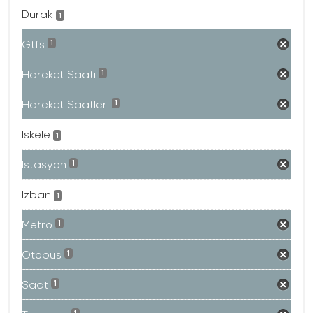
Durak
1
Gtfs
1
Hareket Saati
1
Hareket Saatleri
1
Iskele
1
Istasyon
1
Izban
1
Metro
1
Otobüs
1
Saat
1