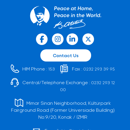
Contact Us
HIM Phone :
Fax :
153
0232 293 39 95
Central/Telephone Exchange :
0232 293 12
00
Mimar Sinan Neighborhood, Kültürpark
Fairground Road (Former Universiade Building)
No:9/20, Konak / İZMİR