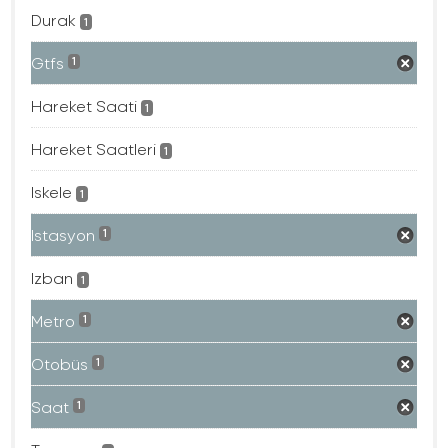
Durak
1
Gtfs
1
Hareket Saati
1
Hareket Saatleri
1
Iskele
1
Istasyon
1
Izban
1
Metro
1
Otobüs
1
Saat
1