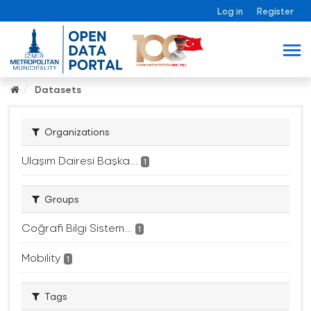
Log in
Register
Datasets
Organizations
Ulaşım Dairesi Başka...
1
Groups
Coğrafi Bilgi Sistem...
1
Mobility
1
Tags