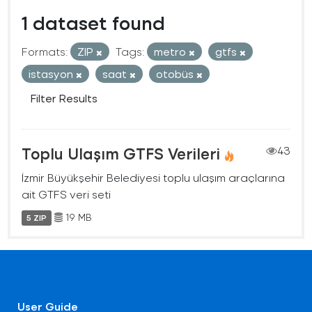
1 dataset found
Formats:
ZIP
Tags:
metro
gtfs
istasyon
saat
otobüs
Filter Results
Toplu Ulaşım GTFS Verileri
43
İzmir Büyükşehir Belediyesi toplu ulaşım araçlarına
ait GTFS veri seti
19 MB
5 ZIP
User Guide