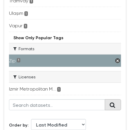
Tramvay
1
Ulaşım
1
Vapur
1
Show Only Popular Tags
Formats
Zip
1
Licenses
Izmir Metropolitan M...
1
Order by