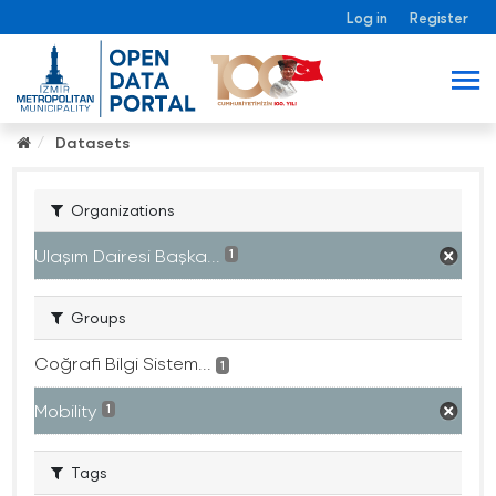
Log in
Register
Datasets
Organizations
Ulaşım Dairesi Başka...
1
Groups
Coğrafi Bilgi Sistem...
1
Mobility
1
Tags