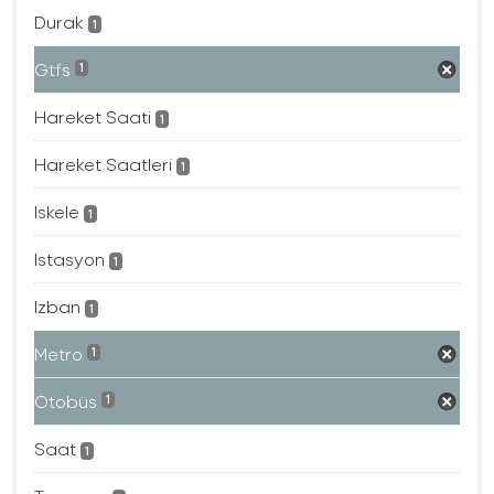
Durak
1
Gtfs
1
Hareket Saati
1
Hareket Saatleri
1
Iskele
1
Istasyon
1
Izban
1
Metro
1
Otobüs
1
Saat
1