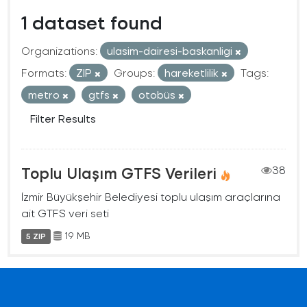
1 dataset found
Organizations:
ulasim-dairesi-baskanligi
Formats:
ZIP
Groups:
hareketlilik
Tags:
metro
gtfs
otobüs
Filter Results
Toplu Ulaşım GTFS Verileri
38
İzmir Büyükşehir Belediyesi toplu ulaşım araçlarına
ait GTFS veri seti
19 MB
5 ZIP