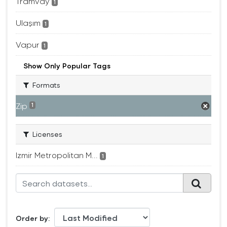
Tramvay
1
Ulaşım
1
Vapur
1
Show Only Popular Tags
Formats
Zip
1
Licenses
Izmir Metropolitan M...
1
Order by